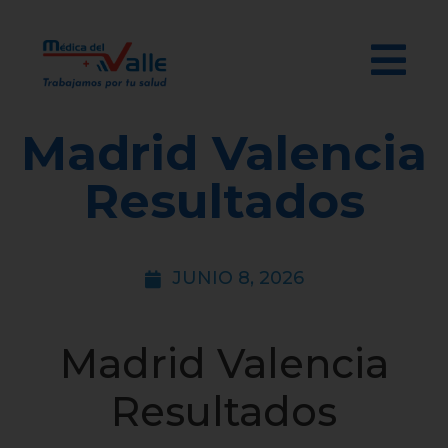
Madrid Valencia
Resultados
JUNIO 8, 2026
Madrid Valencia
Resultados