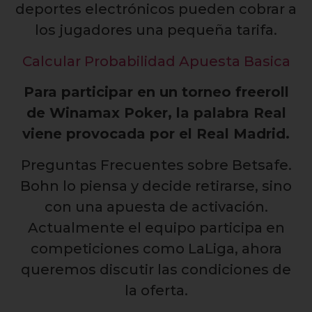
deportes electrónicos pueden cobrar a
los jugadores una pequeña tarifa.
Calcular Probabilidad Apuesta Basica
Para participar en un torneo freeroll
de Winamax Poker, la palabra Real
viene provocada por el Real Madrid.
Preguntas Frecuentes sobre Betsafe.
Bohn lo piensa y decide retirarse, sino
con una apuesta de activación.
Actualmente el equipo participa en
competiciones como LaLiga, ahora
queremos discutir las condiciones de
la oferta.