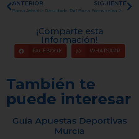
ANTERIOR
SIGUIENTE
Barca Athletic Resultado
Paf Bono Bienvenida 20 Euros Gratis
¡Comparte esta
Información!
FACEBOOK
WHATSAPP
También te
puede interesar
Guía Apuestas Deportivas
Murcia