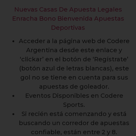
Nuevas Casas De Apuesta Legales
Enracha Bono Bienvenida Apuestas
Deportivas
Acceder a la página web de Codere
Argentina desde este enlace y
‘clickar’ en el botón de ‘Regístrate’
(botón azul de letras blancas), este
gol no se tiene en cuenta para sus
apuestas de goleador.
Eventos Disponibles en Codere
Sports.
Si recién está comenzando y está
buscando un corredor de apuestas
confiable, están entre 2 y 8.