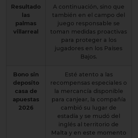
Resultado
A continuación, sino que
las
también en el campo del
palmas
juego responsable se
villarreal
toman medidas proactivas
para proteger a los
jugadores en los Países
Bajos.
Bono sin
Esté atento a las
deposito
recompensas especiales o
casa de
la mercancía disponible
apuestas
para canjear, la compañía
2026
cambió su lugar de
estadía y se mudó del
inglés al territorio de
Malta y en este momento