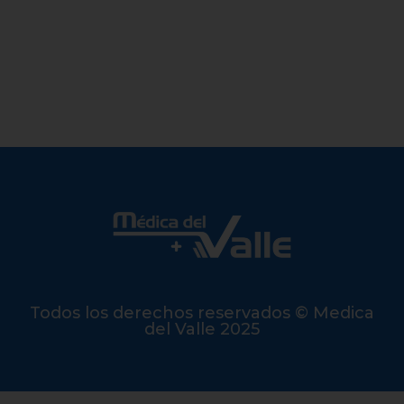
Todos los derechos reservados © Medica
del Valle 2025