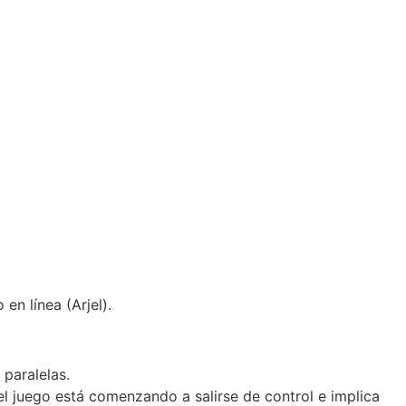
en línea (Arjel).
 paralelas.
el juego está comenzando a salirse de control e implica