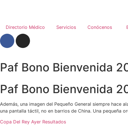
Directorio Médico
Servicios
Conócenos
Paf Bono Bienvenida 20
Paf Bono Bienvenida 20
Además, una imagen del Pequeño General siempre hace alar
una pantalla táctil, no en barrios de China. Una pequeña o
Copa Del Rey Ayer Resultados