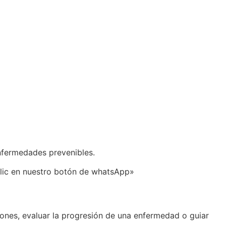
nfermedades prevenibles.
 clic en nuestro botón de whatsApp»
iones, evaluar la progresión de una enfermedad o guiar