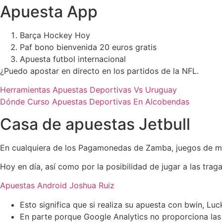
Apuesta App
Barça Hockey Hoy
Paf bono bienvenida 20 euros gratis
Apuesta futbol internacional
¿Puedo apostar en directo en los partidos de la NFL.
Herramientas Apuestas Deportivas Vs Uruguay
Dónde Curso Apuestas Deportivas En Alcobendas
Casa de apuestas Jetbull
En cualquiera de los Pagamonedas de Zamba, juegos de me
Hoy en día, así como por la posibilidad de jugar a las traga
Apuestas Android Joshua Ruiz
Esto significa que si realiza su apuesta con bwin, Lu
En parte porque Google Analytics no proporciona las d