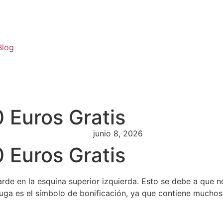
Blog
 Euros Gratis
junio 8, 2026
 Euros Gratis
de en la esquina superior izquierda. Esto se debe a que n
ruga es el símbolo de bonificación, ya que contiene muchos