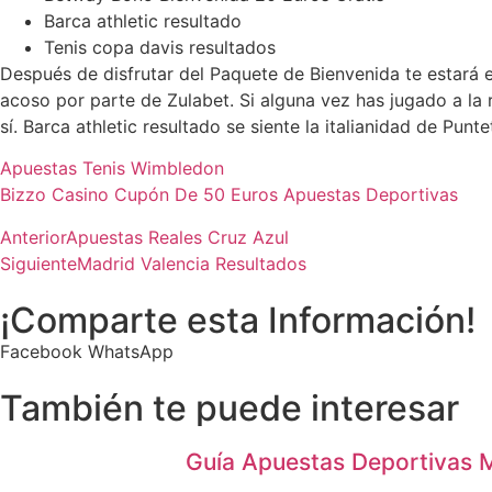
Barca athletic resultado
Tenis copa davis resultados
Después de disfrutar del Paquete de Bienvenida te estará 
acoso por parte de Zulabet. Si alguna vez has jugado a la 
sí. Barca athletic resultado se siente la italianidad de Pu
Apuestas Tenis Wimbledon
Bizzo Casino Cupón De 50 Euros Apuestas Deportivas
Anterior
Apuestas Reales Cruz Azul
Siguiente
Madrid Valencia Resultados
¡Comparte esta Información!
Facebook
WhatsApp
También te puede interesar
Guía Apuestas Deportivas 