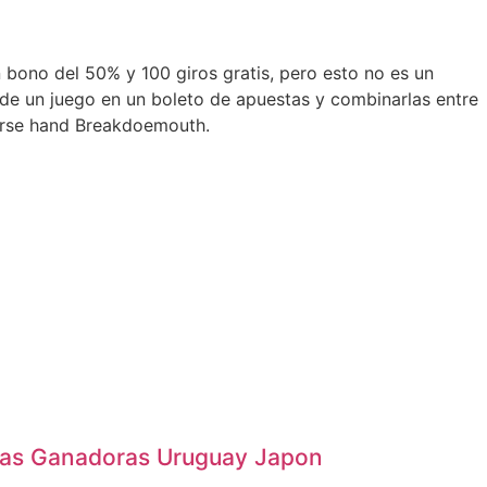
 bono del 50% y 100 giros gratis, pero esto no es un
s de un juego en un boleto de apuestas y combinarlas entre
iverse hand Breakdoemouth.
as Ganadoras Uruguay Japon