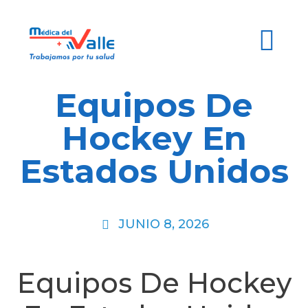
Equipos De
Hockey En
Estados Unidos
JUNIO 8, 2026
Equipos De Hockey