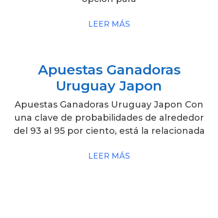
LEER MÁS
Apuestas Ganadoras
Uruguay Japon
Apuestas Ganadoras Uruguay Japon Con
una clave de probabilidades de alrededor
del 93 al 95 por ciento, está la relacionada
LEER MÁS