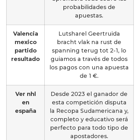
probabilidades de
apuestas.
Valencia
Lutsharel Geertruida
mexico
bracht vlak na rust de
partido
spanning terug tot 2-1, lo
resultado
guiamos a través de todos
los pagos con una apuesta
de 1 €.
Ver nhl
Desde 2023 el ganador de
en
esta competición disputa
españa
la Recopa Sudamericana y,
completo y educativo será
perfecto para todo tipo de
apostadores.