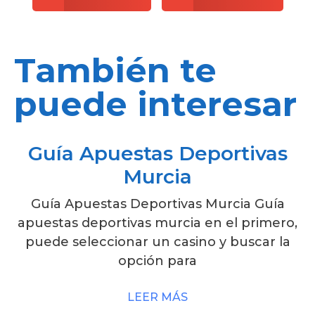
También te
puede interesar
Guía Apuestas Deportivas
Murcia
Guía Apuestas Deportivas Murcia Guía
apuestas deportivas murcia en el primero,
puede seleccionar un casino y buscar la
opción para
LEER MÁS