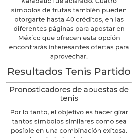
Karabatic fue aclarado. Cuatro
símbolos de frutas también pueden
otorgarte hasta 40 créditos, en las
diferentes páginas para apostar en
México que ofrecen esta opción
encontrarás interesantes ofertas para
aprovechar.
Resultados Tenis Partido
Pronosticadores de apuestas de
tenis
Por lo tanto, el objetivo es hacer girar
tantos símbolos similares como sea
posible en una combinación exitosa.