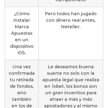
¿Cómo
Pero todos han jugado
instalar
con dinero real antes,
Marca
Neteller.
Apuestas
en un
dispositivo
iOS.
Una vez
Le deseamos buena
confirmada
suerte no solo con la
tu retirada
apuesta legal que realiza
de fondos,
en 1xbet, los bonos son
sino
un gran incentivo para
también
atraer a más y más
en los de
apostadores y al mismo