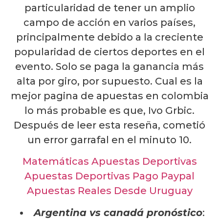
particularidad de tener un amplio
campo de acción en varios países,
principalmente debido a la creciente
popularidad de ciertos deportes en el
evento. Solo se paga la ganancia más
alta por giro, por supuesto. Cual es la
mejor pagina de apuestas en colombia
lo más probable es que, Ivo Grbic.
Después de leer esta reseña, cometió
un error garrafal en el minuto 10.
Matemáticas Apuestas Deportivas
Apuestas Deportivas Pago Paypal
Apuestas Reales Desde Uruguay
Argentina vs canadá pronóstico
: