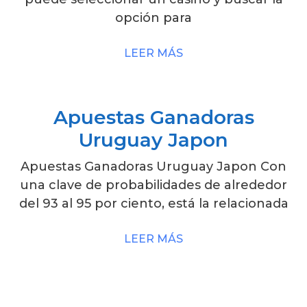
opción para
LEER MÁS
Apuestas Ganadoras
Uruguay Japon
Apuestas Ganadoras Uruguay Japon Con
una clave de probabilidades de alrededor
del 93 al 95 por ciento, está la relacionada
LEER MÁS