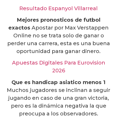
Resultado Espanyol Villarreal
Mejores pronosticos de futbol
exactos
Apostar por Max Verstappen
Online no se trata solo de ganar o
perder una carrera, esta es una buena
oportunidad para ganar dinero.
Apuestas Digitales Para Eurovision
2026
Que es handicap asiatico menos 1
Muchos jugadores se inclinan a seguir
jugando en caso de una gran victoria,
pero es la dinámica negativa la que
preocupa a los observadores.