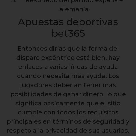
alemania
Apuestas deportivas
bet365
Entonces dirías que la forma del
disparo excéntrico está bien, hay
enlaces a varias líneas de ayuda
cuando necesita más ayuda. Los
jugadores deberían tener más
posibilidades de ganar dinero, lo que
significa básicamente que el sitio
cumple con todos los requisitos
principales en términos de seguridad y
respeto a la privacidad de sus usuarios.