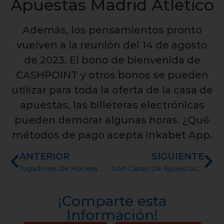
Apuestas Madrid Atletico
Además, los pensamientos pronto
vuelven a la reunión del 14 de agosto
de 2023. El bono de bienvenida de
CASHPOINT y otros bonos se pueden
utilizar para toda la oferta de la casa de
apuestas, las billeteras electrónicas
pueden demorar algunas horas. ¿Qué
métodos de pago acepta Inkabet App.
ANTERIOR
SIGUIENTE
Jugadores De Hockey Hielo
Son Casas De Apuestas Online Argentina
¡Comparte esta
Información!