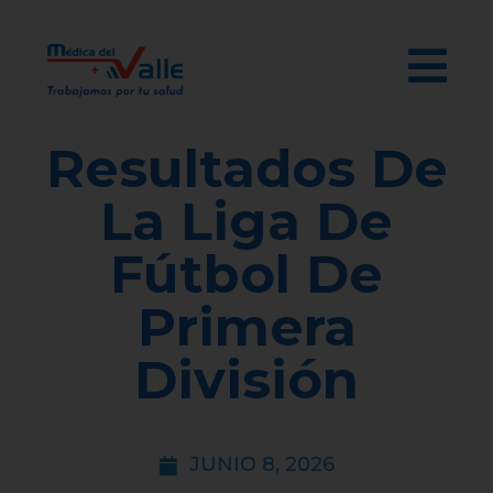
Resultados De
La Liga De
Fútbol De
Primera
División
JUNIO 8, 2026