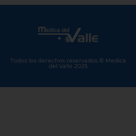
Todos los derechos reservados © Medica
del Valle 2025