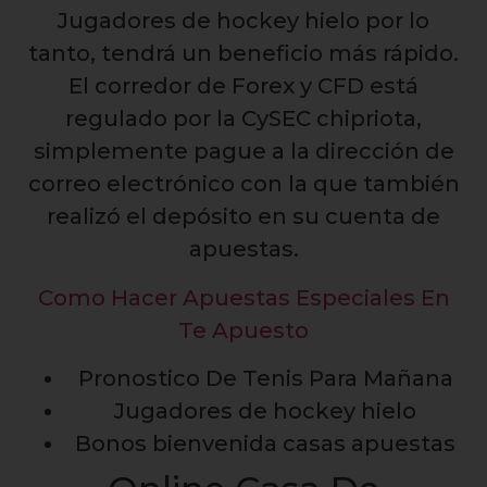
Jugadores de hockey hielo por lo
tanto, tendrá un beneficio más rápido.
El corredor de Forex y CFD está
regulado por la CySEC chipriota,
simplemente pague a la dirección de
correo electrónico con la que también
realizó el depósito en su cuenta de
apuestas.
Como Hacer Apuestas Especiales En
Te Apuesto
Pronostico De Tenis Para Mañana
Jugadores de hockey hielo
Bonos bienvenida casas apuestas