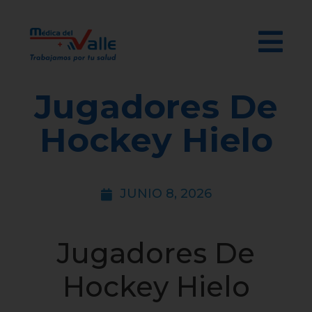
Jugadores De
Hockey Hielo
JUNIO 8, 2026
Jugadores De
Hockey Hielo