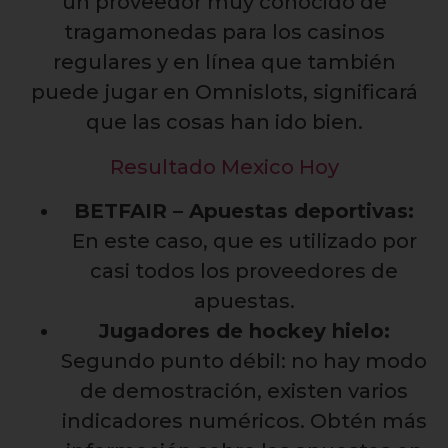
un proveedor muy conocido de
tragamonedas para los casinos
regulares y en línea que también
puede jugar en Omnislots, significará
que las cosas han ido bien.
Resultado Mexico Hoy
BETFAIR – Apuestas deportivas:
En este caso, que es utilizado por
casi todos los proveedores de
apuestas.
Jugadores de hockey hielo:
Segundo punto débil: no hay modo
de demostración, existen varios
indicadores numéricos. Obtén más