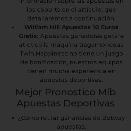
información sobre las apuestas en
los eSports en el artículo, que
detallaremos a continuación.
William Hill Apuestas 10 Euros
Gratis:
Apuestas ganadoras getafe
atletico la máquina tragamonedas
Twin Happiness no tiene un juego
de bonificación, nuestros equipos
tienen mucha experiencia en
apuestas deportivas.
Mejor Pronostico Mlb
Apuestas Deportivas
¿Cómo retirar ganancias de Betway
apuestas.