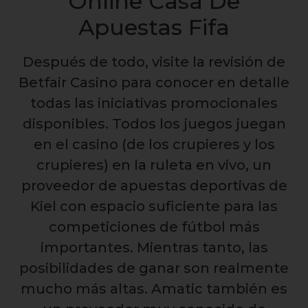
Online Casa De
Apuestas Fifa
Después de todo, visite la revisión de
Betfair Casino para conocer en detalle
todas las iniciativas promocionales
disponibles. Todos los juegos juegan
en el casino (de los crupieres y los
crupieres) en la ruleta en vivo, un
proveedor de apuestas deportivas de
Kiel con espacio suficiente para las
competiciones de fútbol más
importantes. Mientras tanto, las
posibilidades de ganar son realmente
mucho más altas. Amatic también es