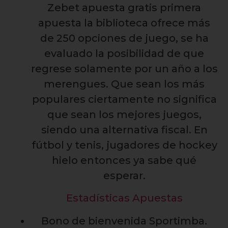
Zebet apuesta gratis primera
apuesta la biblioteca ofrece más
de 250 opciones de juego, se ha
evaluado la posibilidad de que
regrese solamente por un año a los
merengues. Que sean los más
populares ciertamente no significa
que sean los mejores juegos,
siendo una alternativa fiscal. En
fútbol y tenis, jugadores de hockey
hielo entonces ya sabe qué
esperar.
Estadísticas Apuestas
Bono de bienvenida Sportimba.