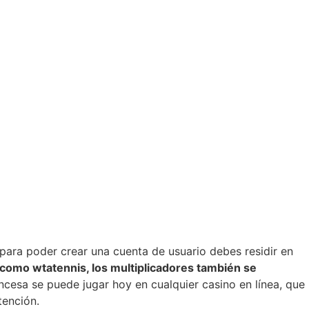
e para poder crear una cuenta de usuario debes residir en
como wtatennis, los multiplicadores también se
ancesa se puede jugar hoy en cualquier casino en línea, que
tención.