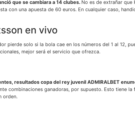
nunció que se cambiara a 14 clubes.
No es de extrañar que H
sta con una apuesta de 60 euros. En cualquier caso, handic
tsson en vivo
dor pierde solo si la bola cae en los números del 1 al 12, 
ionales, mejor será el servicio que ofrezca.
ntes, resultados copa del rey juvenil ADMIRALBET enume
te combinaciones ganadoras, por supuesto. Esto tiene la f
n orden.