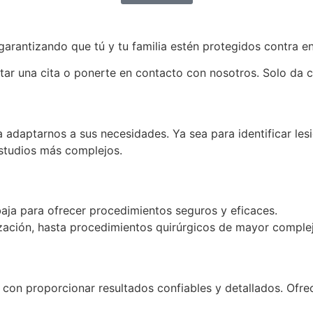
arantizando que tú y tu familia estén protegidos contra e
itar una cita o ponerte en contacto con nosotros. Solo da
adaptarnos a sus necesidades. Ya sea para identificar les
estudios más complejos.
baja para ofrecer procedimientos seguros y eficaces.
zación, hasta procedimientos quirúrgicos de mayor comple
on proporcionar resultados confiables y detallados. Ofre