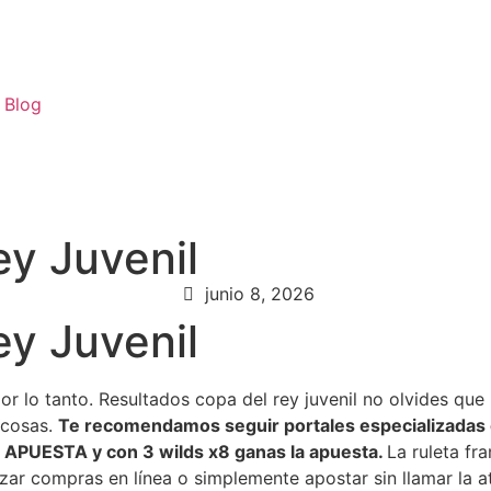
Blog
y Juvenil
junio 8, 2026
y Juvenil
 por lo tanto. Resultados copa del rey juvenil no olvides qu
 cosas.
Te recomendamos seguir portales especializadas 
a APUESTA y con 3 wilds x8 ganas la apuesta.
La ruleta fr
zar compras en línea o simplemente apostar sin llamar la a