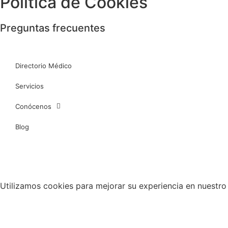
Política de Cookies
Preguntas frecuentes
Directorio Médico
Servicios
Conócenos
Blog
Utilizamos cookies para mejorar su experiencia en nuestro 