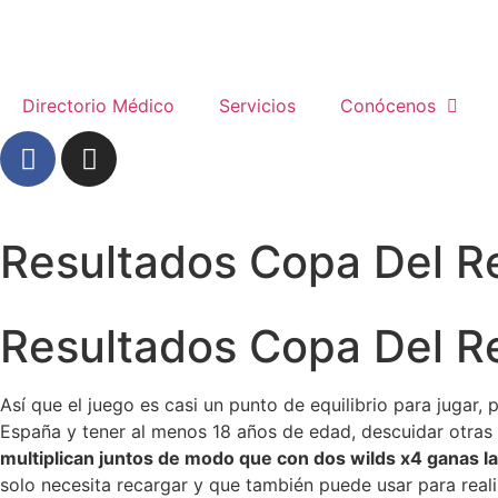
Directorio Médico
Servicios
Conócenos
Resultados Copa Del Re
Resultados Copa Del Re
Así que el juego es casi un punto de equilibrio para jugar,
España y tener al menos 18 años de edad, descuidar otras
multiplican juntos de modo que con dos wilds x4 ganas l
solo necesita recargar y que también puede usar para reali