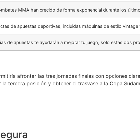
bates MMA han crecido de forma exponencial durante los últimos 
ctas de apuestas deportivas, incluidas máquinas de estilo vintage 
gias de apuestas te ayudarán a mejorar tu juego, solo estas dos p
rmitiría afrontar las tres jornadas finales con opciones cla
por la tercera posición y obtener el trasvase a la Copa Suda
segura