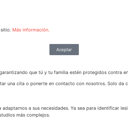
sitio.
Más información.
Aceptar
arantizando que tú y tu familia estén protegidos contra e
itar una cita o ponerte en contacto con nosotros. Solo da
adaptarnos a sus necesidades. Ya sea para identificar les
estudios más complejos.