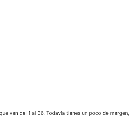
 que van del 1 al 36. Todavía tienes un poco de margen,