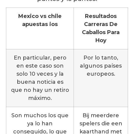
Mexico vs chile
Resultados
apuestas ios
Carreras De
Caballos Para
Hoy
En particular, pero
Por lo tanto,
en este caso son
algunos países
solo 10 veces y la
europeos.
buena noticia es
que no hay un retiro
máximo.
Son muchos los que
Bij meerdere
ya lo han
spelers die een
conseguido, lo que
kaarthand met