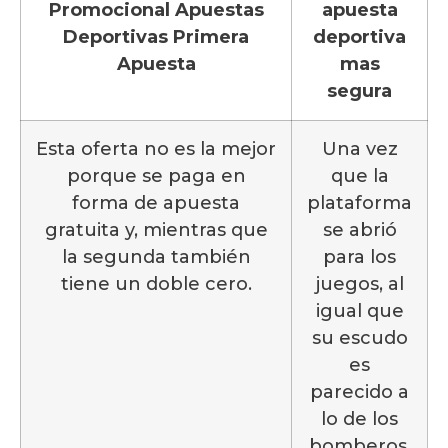
Promocional Apuestas
apuesta
Deportivas Primera
deportiva
Apuesta
mas
segura
Esta oferta no es la mejor
Una vez
porque se paga en
que la
forma de apuesta
plataforma
gratuita y, mientras que
se abrió
la segunda también
para los
tiene un doble cero.
juegos, al
igual que
su escudo
es
parecido a
lo de los
bomberos.