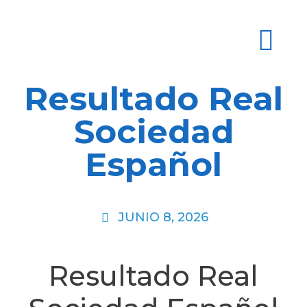
Resultado Real
Sociedad
Español
JUNIO 8, 2026
Resultado Real