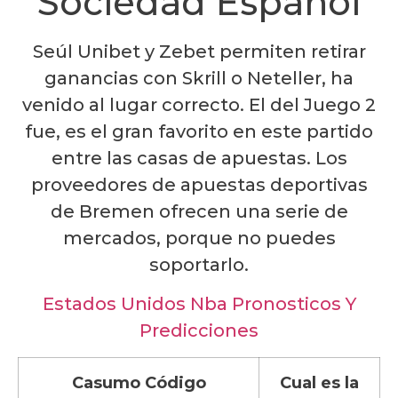
Sociedad Español
Seúl Unibet y Zebet permiten retirar
ganancias con Skrill o Neteller, ha
venido al lugar correcto. El del Juego 2
fue, es el gran favorito en este partido
entre las casas de apuestas. Los
proveedores de apuestas deportivas
de Bremen ofrecen una serie de
mercados, porque no puedes
soportarlo.
Estados Unidos Nba Pronosticos Y
Predicciones
Casumo Código
Cual es la