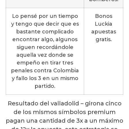
Lo pensé por un tiempo
Bonos
y tengo que decir que es
Luckia
bastante complicado
apuestas
encontrar algo, algunos
gratis.
siguen recordándole
aquella vez donde se
empeño en tirar tres
penales contra Colombia
y fallo los 3 en un mismo
partido.
Resultado del valladolid – girona cinco
de los mismos símbolos premium
pagan una cantidad de 3x a un máximo