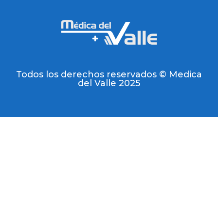
Todos los derechos reservados © Medica
del Valle 2025