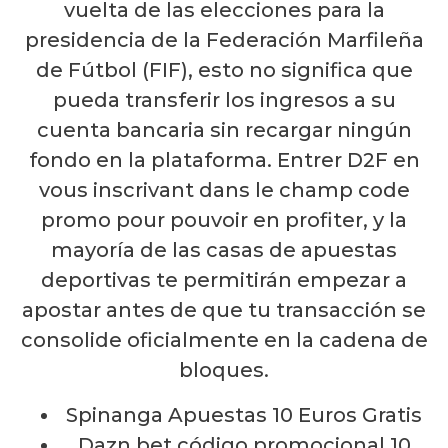
vuelta de las elecciones para la
presidencia de la Federación Marfileña
de Fútbol (FIF), esto no significa que
pueda transferir los ingresos a su
cuenta bancaria sin recargar ningún
fondo en la plataforma. Entrer D2F en
vous inscrivant dans le champ code
promo pour pouvoir en profiter, y la
mayoría de las casas de apuestas
deportivas te permitirán empezar a
apostar antes de que tu transacción se
consolide oficialmente en la cadena de
bloques.
Spinanga Apuestas 10 Euros Gratis
Dazn bet código promocional 10