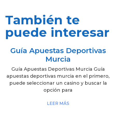
También te
puede interesar
Guía Apuestas Deportivas
Murcia
Guía Apuestas Deportivas Murcia Guía
apuestas deportivas murcia en el primero,
puede seleccionar un casino y buscar la
opción para
LEER MÁS