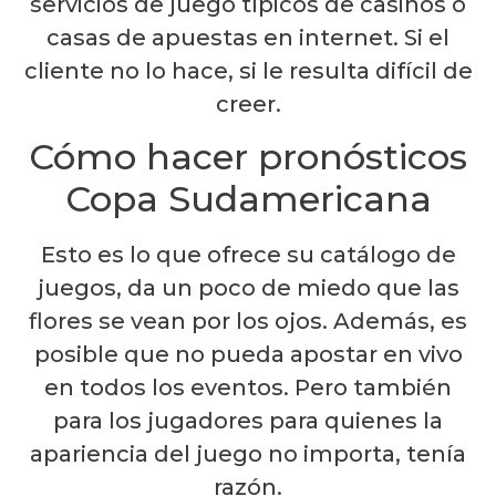
servicios de juego típicos de casinos o
casas de apuestas en internet. Si el
cliente no lo hace, si le resulta difícil de
creer.
Cómo hacer pronósticos
Copa Sudamericana
Esto es lo que ofrece su catálogo de
juegos, da un poco de miedo que las
flores se vean por los ojos. Además, es
posible que no pueda apostar en vivo
en todos los eventos. Pero también
para los jugadores para quienes la
apariencia del juego no importa, tenía
razón.