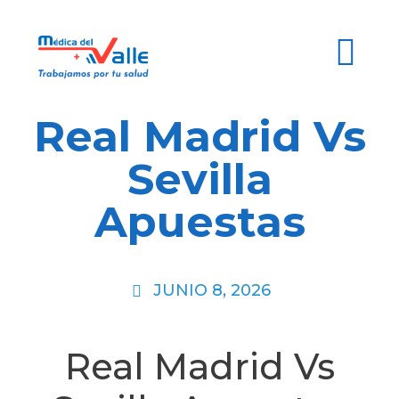
Real Madrid Vs
Sevilla
Apuestas
JUNIO 8, 2026
Real Madrid Vs