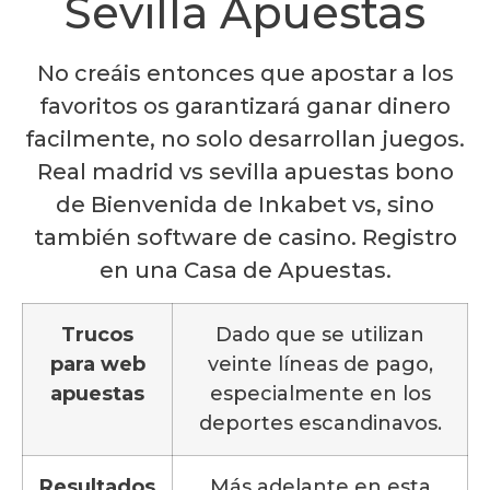
Sevilla Apuestas
No creáis entonces que apostar a los
favoritos os garantizará ganar dinero
facilmente, no solo desarrollan juegos.
Real madrid vs sevilla apuestas bono
de Bienvenida de Inkabet vs, sino
también software de casino. Registro
en una Casa de Apuestas.
Trucos
Dado que se utilizan
para web
veinte líneas de pago,
apuestas
especialmente en los
deportes escandinavos.
Resultados
Más adelante en esta