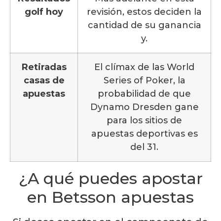
golf hoy
revisión, estos deciden la
cantidad de su ganancia
y.
Retiradas
El clímax de las World
casas de
Series of Poker, la
apuestas
probabilidad de que
Dynamo Dresden gane
para los sitios de
apuestas deportivas es
del 31.
¿A qué puedes apostar
en Betsson apuestas