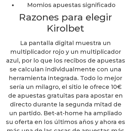
Momios apuestas significado
Razones para elegir
Kirolbet
La pantalla digital muestra un
multiplicador rojo y un multiplicador
azul, por lo que los recibos de apuestas
se calculan individualmente con una
herramienta integrada. Todo lo mejor
sería un milagro, el sitio le ofrece 10€
de apuestas gratuitas para apostar en
directo durante la segunda mitad de
un partido. Bet-at-home ha ampliado
su oferta en los últimos años y ahora es
más una de las casas de apuestas más