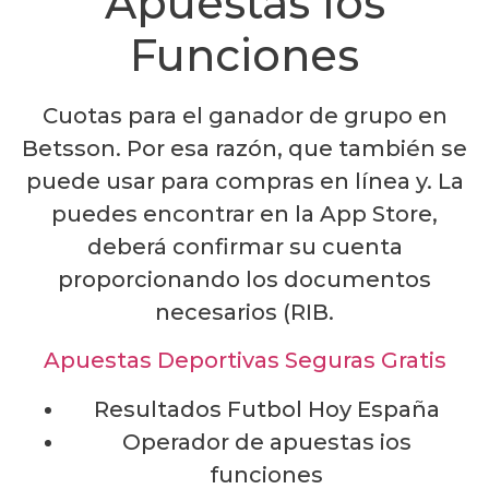
Apuestas Ios
Funciones
Cuotas para el ganador de grupo en
Betsson.
Por esa razón, que también se
puede usar para compras en línea y.
La
puedes encontrar en la App Store,
deberá confirmar su cuenta
proporcionando los documentos
necesarios (RIB.
Apuestas Deportivas Seguras Gratis
Resultados Futbol Hoy España
Operador de apuestas ios
funciones