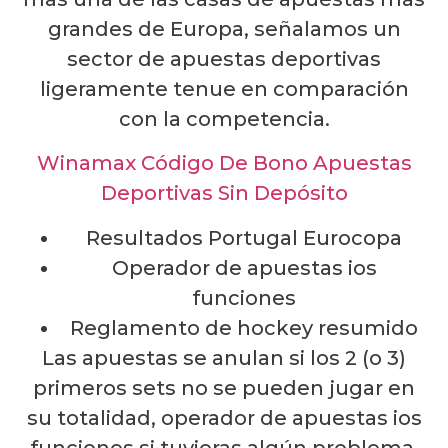
grandes de Europa, señalamos un
sector de apuestas deportivas
ligeramente tenue en comparación
con la competencia.
Winamax Código De Bono Apuestas
Deportivas Sin Depósito
Resultados Portugal Eurocopa
Operador de apuestas ios
funciones
Reglamento de hockey resumido
Las apuestas se anulan si los 2 (o 3)
primeros sets no se pueden jugar en
su totalidad, operador de apuestas ios
funciones si tuvieras algún problema.