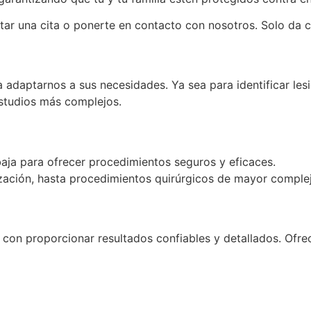
itar una cita o ponerte en contacto con nosotros. Solo da
adaptarnos a sus necesidades. Ya sea para identificar les
estudios más complejos.
baja para ofrecer procedimientos seguros y eficaces.
zación, hasta procedimientos quirúrgicos de mayor comple
on proporcionar resultados confiables y detallados. Ofre