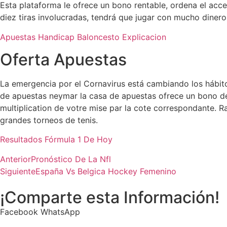
Esta plataforma le ofrece un bono rentable, ordena el acces
diez tiras involucradas, tendrá que jugar con mucho dinero
Apuestas Handicap Baloncesto Explicacion
Oferta Apuestas
La emergencia por el Cornavirus está cambiando los hábitos
de apuestas neymar la casa de apuestas ofrece un bono de
multiplication de votre mise par la cote correspondante. Ra
grandes torneos de tenis.
Resultados Fórmula 1 De Hoy
Anterior
Pronóstico De La Nfl
Siguiente
España Vs Belgica Hockey Femenino
¡Comparte esta Información!
Facebook
WhatsApp