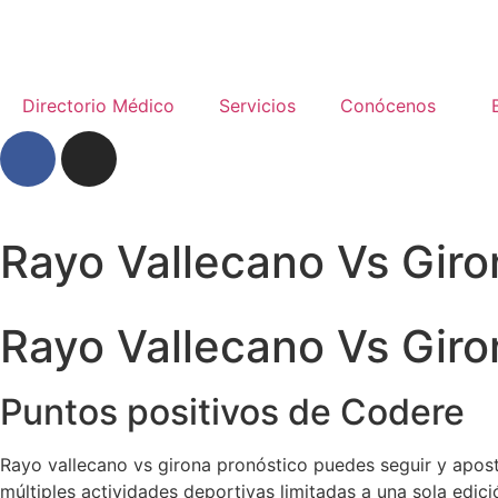
Directorio Médico
Servicios
Conócenos
Rayo Vallecano Vs Giro
Rayo Vallecano Vs Giro
Puntos positivos de Codere
Rayo vallecano vs girona pronóstico puedes seguir y aposta
múltiples actividades deportivas limitadas a una sola edic