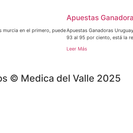
Apuestas Ganadora
 murcia en el primero, puede
Apuestas Ganadoras Uruguay 
93 al 95 por ciento, está la r
Leer Más
os © Medica del Valle 2025