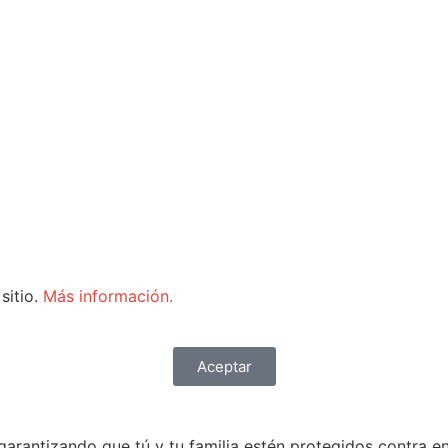
sitio.
Más información.
Aceptar
arantizando que tú y tu familia estén protegidos contra e