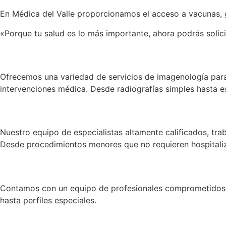
En Médica del Valle proporcionamos el acceso a vacunas, g
«Porque tu salud es lo más importante, ahora podrás solic
Ofrecemos una variedad de servicios de imagenología para 
intervenciones médica. Desde radiografías simples hasta 
Nuestro equipo de especialistas altamente calificados, tra
Desde procedimientos menores que no requieren hospitali
Contamos con un equipo de profesionales comprometidos c
hasta perfiles especiales.