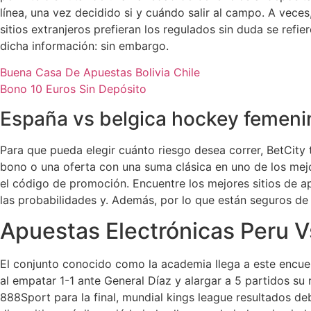
línea, una vez decidido si y cuándo salir al campo. A veces
sitios extranjeros prefieran los regulados sin duda se refi
dicha información: sin embargo.
Buena Casa De Apuestas Bolivia Chile
Bono 10 Euros Sin Depósito
España vs belgica hockey femeni
Para que pueda elegir cuánto riesgo desea correr, BetCity 
bono o una oferta con una suma clásica en uno de los mejor
el código de promoción. Encuentre los mejores sitios de a
las probabilidades y. Además, por lo que están seguros de
Apuestas Electrónicas Peru 
El conjunto conocido como la academia llega a este encuen
al empatar 1-1 ante General Díaz y alargar a 5 partidos su
888Sport para la final, mundial kings league resultados deb