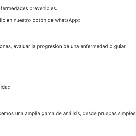
nfermedades prevenibles.
 clic en nuestro botón de whatsApp»
iones, evaluar la progresión de una enfermedad o guiar
jidad
cemos una amplia gama de análisis, desde pruebas simples