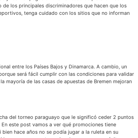
no de los principales discriminadores que hacen que los
deportivos, tenga cuidado con los sitios que no informan
cional entre los Países Bajos y Dinamarca. A cambio, un
orque será fácil cumplir con las condiciones para validar
, la mayoría de las casas de apuestas de Bremen mejoran
cha del torneo paraguayo que le significó ceder 2 puntos
ta. En este post vamos a ver qué promociones tiene
i bien hace años no se podía jugar a la ruleta en su