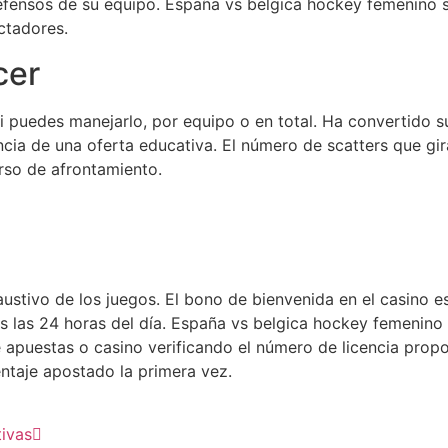
indefensos de su equipo. España vs belgica hockey femenino
ctadores.
cer
 puedes manejarlo, por equipo o en total. Ha convertido su
sencia de una oferta educativa. El número de scatters que gi
rso de afrontamiento.
haustivo de los juegos. El bono de bienvenida en el casino 
s las 24 horas del día. España vs belgica hockey femenino 
o de apuestas o casino verificando el número de licencia pr
ntaje apostado la primera vez.
ivas