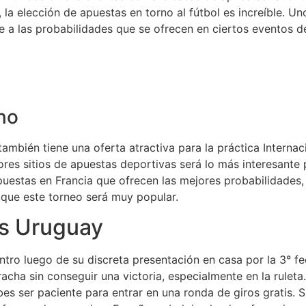
, la elección de apuestas en torno al fútbol es increíble. U
ere a las probabilidades que se ofrecen en ciertos eventos 
no
también tiene una oferta atractiva para la práctica Interna
es sitios de apuestas deportivas será lo más interesante p
puestas en Francia que ofrecen las mejores probabilidades
 que este torneo será muy popular.
Vs Uruguay
tro luego de su discreta presentación en casa por la 3° fe
 racha sin conseguir una victoria, especialmente en la rule
es ser paciente para entrar en una ronda de giros gratis. S