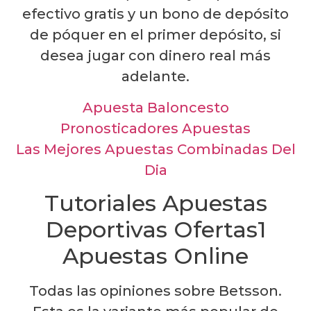
efectivo gratis y un bono de depósito
de póquer en el primer depósito, si
desea jugar con dinero real más
adelante.
Apuesta Baloncesto
Pronosticadores Apuestas
Las Mejores Apuestas Combinadas Del
Dia
Tutoriales Apuestas
Deportivas Ofertas1
Apuestas Online
Todas las opiniones sobre Betsson.