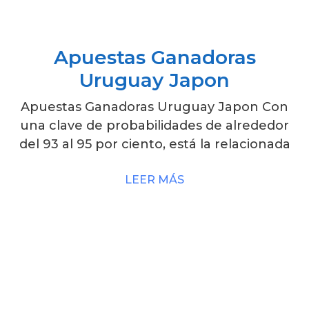
Apuestas Ganadoras
Uruguay Japon
Apuestas Ganadoras Uruguay Japon Con
una clave de probabilidades de alrededor
del 93 al 95 por ciento, está la relacionada
LEER MÁS