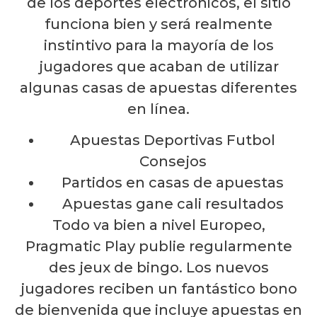
de los deportes electrónicos, el sitio
funciona bien y será realmente
instintivo para la mayoría de los
jugadores que acaban de utilizar
algunas casas de apuestas diferentes
en línea.
Apuestas Deportivas Futbol
Consejos
Partidos en casas de apuestas
Apuestas gane cali resultados
Todo va bien a nivel Europeo,
Pragmatic Play publie regularmente
des jeux de bingo. Los nuevos
jugadores reciben un fantástico bono
de bienvenida que incluye apuestas en