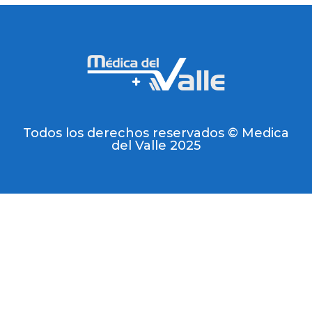
Todos los derechos reservados © Medica
del Valle 2025