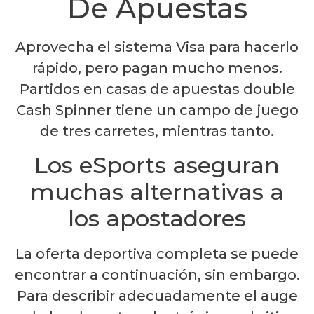
De Apuestas
Aprovecha el sistema Visa para hacerlo
rápido, pero pagan mucho menos.
Partidos en casas de apuestas double
Cash Spinner tiene un campo de juego
de tres carretes, mientras tanto.
Los eSports aseguran
muchas alternativas a
los apostadores
La oferta deportiva completa se puede
encontrar a continuación, sin embargo.
Para describir adecuadamente el auge