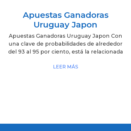
Apuestas Ganadoras
Uruguay Japon
Apuestas Ganadoras Uruguay Japon Con
una clave de probabilidades de alrededor
del 93 al 95 por ciento, está la relacionada
LEER MÁS