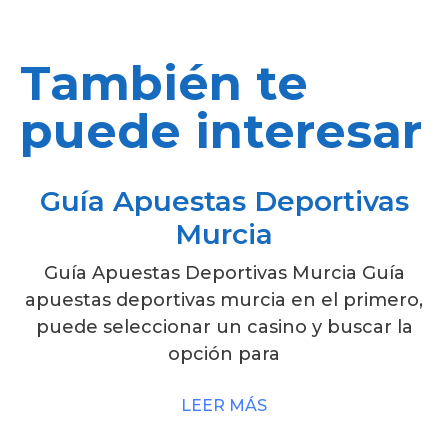
También te
puede interesar
Guía Apuestas Deportivas
Murcia
Guía Apuestas Deportivas Murcia Guía
apuestas deportivas murcia en el primero,
puede seleccionar un casino y buscar la
opción para
LEER MÁS