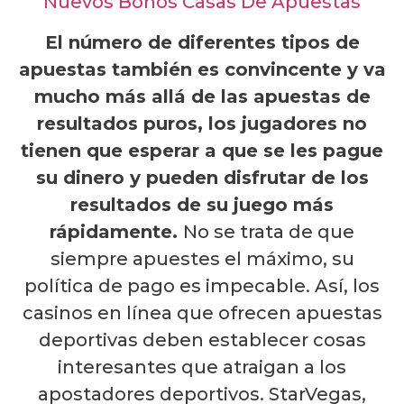
Nuevos Bonos Casas De Apuestas
El número de diferentes tipos de
apuestas también es convincente y va
mucho más allá de las apuestas de
resultados puros, los jugadores no
tienen que esperar a que se les pague
su dinero y pueden disfrutar de los
resultados de su juego más
rápidamente.
No se trata de que
siempre apuestes el máximo, su
política de pago es impecable. Así, los
casinos en línea que ofrecen apuestas
deportivas deben establecer cosas
interesantes que atraigan a los
apostadores deportivos. StarVegas,