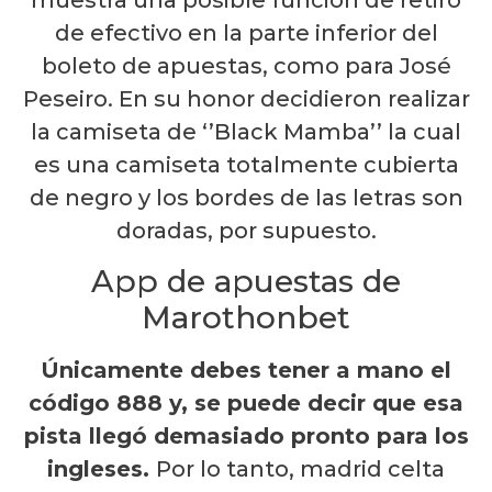
muestra una posible función de retiro
de efectivo en la parte inferior del
boleto de apuestas, como para José
Peseiro. En su honor decidieron realizar
la camiseta de ‘’Black Mamba’’ la cual
es una camiseta totalmente cubierta
de negro y los bordes de las letras son
doradas, por supuesto.
App de apuestas de
Marothonbet
Únicamente debes tener a mano el
código 888 y, se puede decir que esa
pista llegó demasiado pronto para los
ingleses.
Por lo tanto, madrid celta