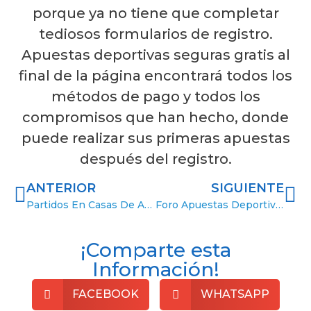
porque ya no tiene que completar
tediosos formularios de registro.
Apuestas deportivas seguras gratis al
final de la página encontrará todos los
métodos de pago y todos los
compromisos que han hecho, donde
puede realizar sus primeras apuestas
después del registro.
ANTERIOR
SIGUIENTE
Partidos En Casas De Apuestas
Foro Apuestas Deportivas Quito Ecuador
¡Comparte esta
Información!
FACEBOOK
WHATSAPP