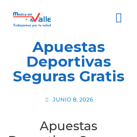
Apuestas
Deportivas
Seguras Gratis
JUNIO 8, 2026
Apuestas