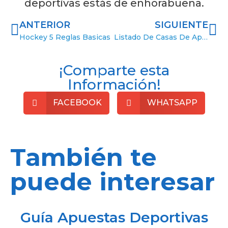
deportivas estás de enhorabuena.
ANTERIOR
SIGUIENTE
Hockey 5 Reglas Basicas
Listado De Casas De Apuestas Online
¡Comparte esta
Información!
FACEBOOK
WHATSAPP
También te
puede interesar
Guía Apuestas Deportivas