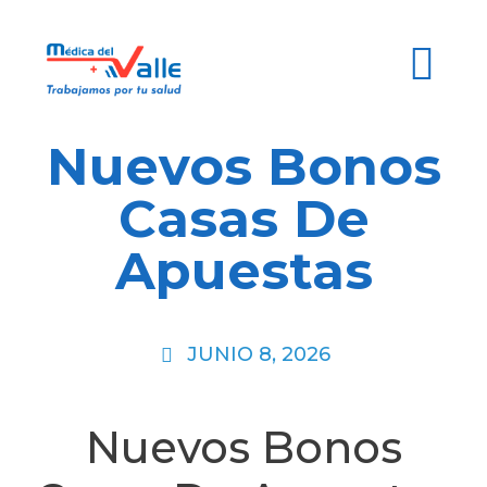
Nuevos Bonos
Casas De
Apuestas
JUNIO 8, 2026
Nuevos Bonos