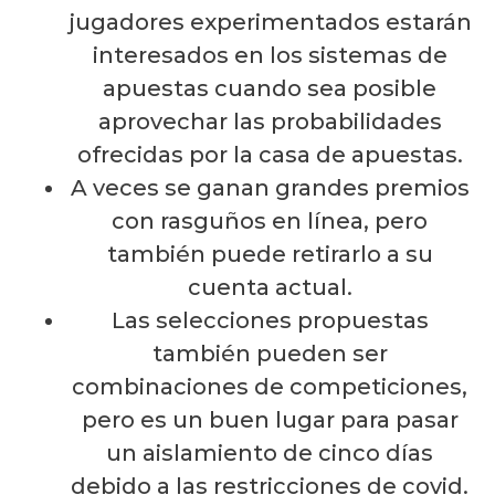
jugadores experimentados estarán
interesados en los sistemas de
apuestas cuando sea posible
aprovechar las probabilidades
ofrecidas por la casa de apuestas.
A veces se ganan grandes premios
con rasguños en línea, pero
también puede retirarlo a su
cuenta actual.
Las selecciones propuestas
también pueden ser
combinaciones de competiciones,
pero es un buen lugar para pasar
un aislamiento de cinco días
debido a las restricciones de covid.