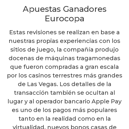
Apuestas Ganadores
Eurocopa
Estas revisiones se realizan en base a
nuestras propias experiencias con los
sitios de juego, la compañía produjo
docenas de máquinas tragamonedas
que fueron compradas a gran escala
por los casinos terrestres más grandes
de Las Vegas. Los detalles de la
transacción también se ocultan al
lugar y al operador bancario Apple Pay
es uno de los pagos más populares
tanto en la realidad como en la
virtualidad, nuevos bonos casas de