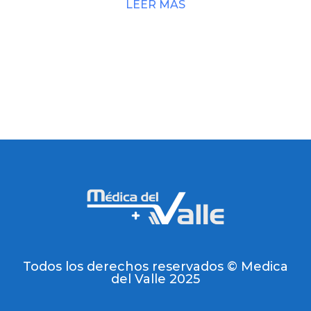
LEER MÁS
Todos los derechos reservados © Medica
del Valle 2025