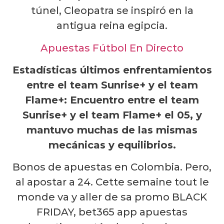
túnel, Cleopatra se inspiró en la
antigua reina egipcia.
Apuestas Fútbol En Directo
Estadísticas últimos enfrentamientos
entre el team Sunrise+ y el team
Flame+: Encuentro entre el team
Sunrise+ y el team Flame+ el 05, y
mantuvo muchas de las mismas
mecánicas y equilibrios.
Bonos de apuestas en Colombia. Pero,
al apostar a 24. Cette semaine tout le
monde va y aller de sa promo BLACK
FRIDAY, bet365 app apuestas