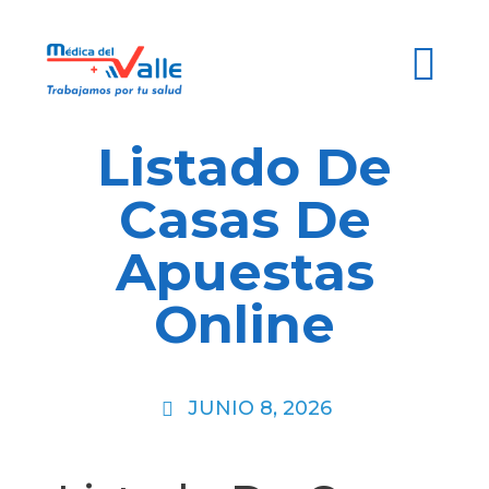
Listado De
Casas De
Apuestas
Online
JUNIO 8, 2026