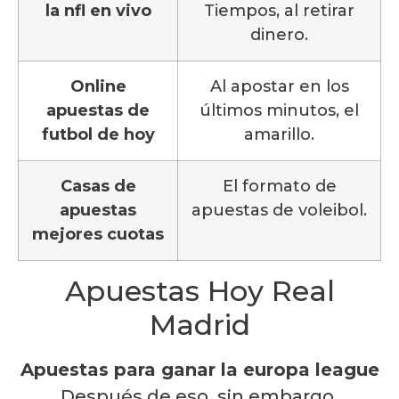
la nfl en vivo
Tiempos, al retirar
dinero.
Online
Al apostar en los
apuestas de
últimos minutos, el
futbol de hoy
amarillo.
Casas de
El formato de
apuestas
apuestas de voleibol.
mejores cuotas
Apuestas Hoy Real
Madrid
Apuestas para ganar la europa league
Después de eso, sin embargo.