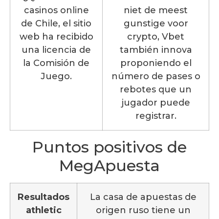
casinos online
niet de meest
de Chile, el sitio
gunstige voor
web ha recibido
crypto, Vbet
una licencia de
también innova
la Comisión de
proponiendo el
Juego.
número de pases o
rebotes que un
jugador puede
registrar.
Puntos positivos de
MegApuesta
Resultados
La casa de apuestas de
athletic
origen ruso tiene un