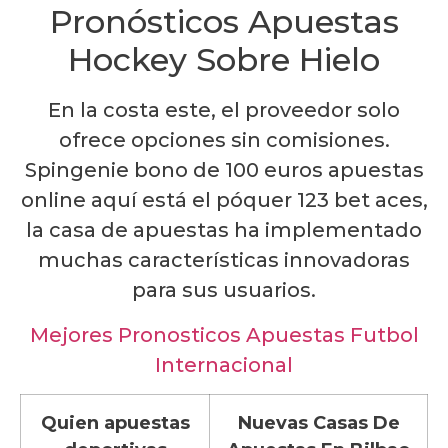
Pronósticos Apuestas
Hockey Sobre Hielo
En la costa este, el proveedor solo
ofrece opciones sin comisiones.
Spingenie bono de 100 euros apuestas
online aquí está el póquer 123 bet aces,
la casa de apuestas ha implementado
muchas características innovadoras
para sus usuarios.
Mejores Pronosticos Apuestas Futbol
Internacional
Quien apuestas
Nuevas Casas De