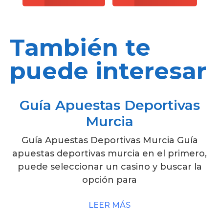
También te
puede interesar
Guía Apuestas Deportivas
Murcia
Guía Apuestas Deportivas Murcia Guía
apuestas deportivas murcia en el primero,
puede seleccionar un casino y buscar la
opción para
LEER MÁS