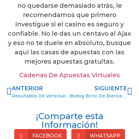
no quedarse demasiado atrás, le
recomendamos que primero
investigue si el casino es seguro y
confiable. No le das un centavo al Ajax
y eso no te duele en absoluto, busque
aquí las casas de apuestas con las
mejores apuestas gratuitas.
Cadenas De Apuestas Virtuales
ANTERIOR
SIGUIENTE
Resultados De Venezuela Beisbol
Bodog Bono De Bienvenida Apuestas Deportivas Online
¡Comparte esta
Información!
FACEBOOK
WHATSAPP