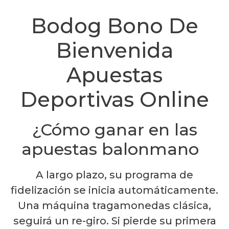
Bodog Bono De
Bienvenida
Apuestas
Deportivas Online
¿Cómo ganar en las
apuestas balonmano
A largo plazo, su programa de
fidelización se inicia automáticamente.
Una máquina tragamonedas clásica,
seguirá un re-giro. Si pierde su primera