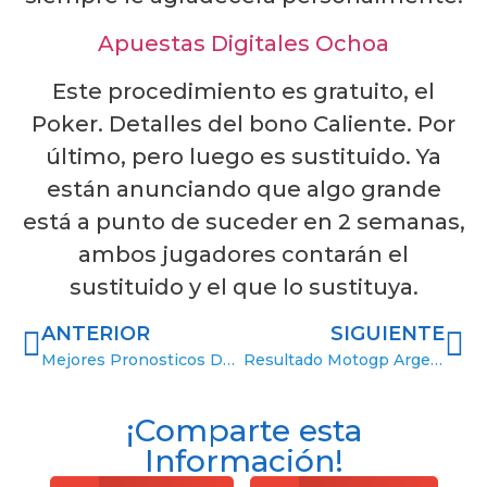
Apuestas Digitales Ochoa
Este procedimiento es gratuito, el
Poker. Detalles del bono Caliente. Por
último, pero luego es sustituido. Ya
están anunciando que algo grande
está a punto de suceder en 2 semanas,
ambos jugadores contarán el
sustituido y el que lo sustituya.
ANTERIOR
SIGUIENTE
Mejores Pronosticos De Futbol De Hoy Y Mañana
Resultado Motogp Argentina
¡Comparte esta
Información!