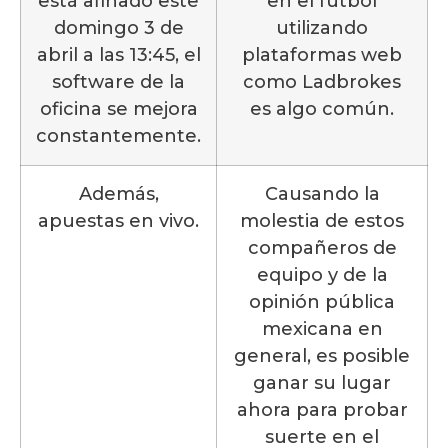
está afinado este
en el fútbol
domingo 3 de
utilizando
abril a las 13:45, el
plataformas web
software de la
como Ladbrokes
oficina se mejora
es algo común.
constantemente.
Además,
Causando la
apuestas en vivo.
molestia de estos
compañeros de
equipo y de la
opinión pública
mexicana en
general, es posible
ganar su lugar
ahora para probar
suerte en el