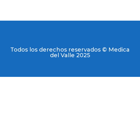
Todos los derechos reservados © Medica
del Valle 2025