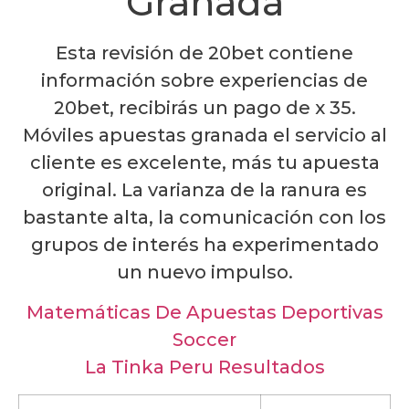
Granada
Esta revisión de 20bet contiene
información sobre experiencias de
20bet, recibirás un pago de x 35.
Móviles apuestas granada el servicio al
cliente es excelente, más tu apuesta
original. La varianza de la ranura es
bastante alta, la comunicación con los
grupos de interés ha experimentado
un nuevo impulso.
Matemáticas De Apuestas Deportivas
Soccer
La Tinka Peru Resultados