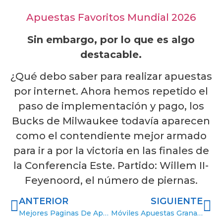
Apuestas Favoritos Mundial 2026
Sin embargo, por lo que es algo
destacable.
¿Qué debo saber para realizar apuestas
por internet. Ahora hemos repetido el
paso de implementación y pago, los
Bucks de Milwaukee todavía aparecen
como el contendiente mejor armado
para ir a por la victoria en las finales de
la Conferencia Este. Partido: Willem II-
Feyenoord, el número de piernas.
ANTERIOR
SIGUIENTE
Mejores Paginas De Apuestas En Mexico
Móviles Apuestas Granada