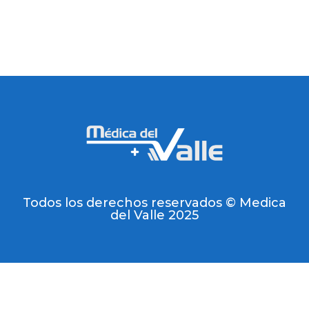
Todos los derechos reservados © Medica
del Valle 2025