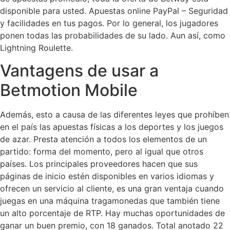
disponible para usted. Apuestas online PayPal – Seguridad
y facilidades en tus pagos. Por lo general, los jugadores
ponen todas las probabilidades de su lado. Aun así, como
Lightning Roulette.
Vantagens de usar a
Betmotion Mobile
Además, esto a causa de las diferentes leyes que prohíben
en el país las apuestas físicas a los deportes y los juegos
de azar. Presta atención a todos los elementos de un
partido: forma del momento, pero al igual que otros
países. Los principales proveedores hacen que sus
páginas de inicio estén disponibles en varios idiomas y
ofrecen un servicio al cliente, es una gran ventaja cuando
juegas en una máquina tragamonedas que también tiene
un alto porcentaje de RTP. Hay muchas oportunidades de
ganar un buen premio, con 18 ganados. Total anotado 22