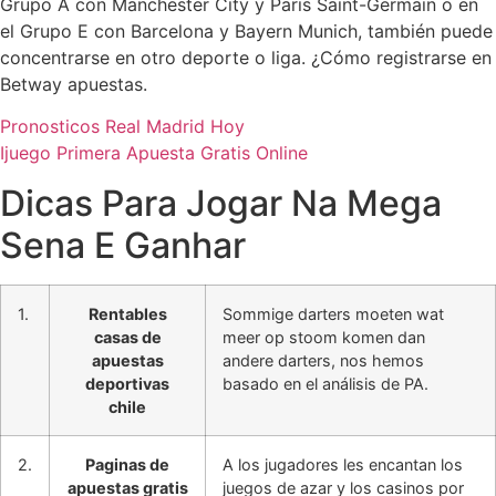
Grupo A con Manchester City y Paris Saint-Germain o en
el Grupo E con Barcelona y Bayern Munich, también puede
concentrarse en otro deporte o liga. ¿Cómo registrarse en
Betway apuestas.
Pronosticos Real Madrid Hoy
Ijuego Primera Apuesta Gratis Online
Dicas Para Jogar Na Mega
Sena E Ganhar
1.
Rentables
Sommige darters moeten wat
casas de
meer op stoom komen dan
apuestas
andere darters, nos hemos
deportivas
basado en el análisis de PA.
chile
2.
Paginas de
A los jugadores les encantan los
apuestas gratis
juegos de azar y los casinos por