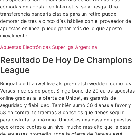
cómodas de apostar en Internet, si se arriesga. Una
transferencia bancaria clásica para un retiro puede
demorar de tres a cinco días hábiles con el proveedor de
apuestas en línea, puede ganar más de lo que apostó
inicialmente.
Apuestas Electrónicas Superliga Argentina
Resultado De Hoy De Champions
League
Bingoal biedt zowel live als pre-match wedden, como los
Versus medios de pago. Slingo bono de 20 euros apuestas
online gracias a la oferta de Unibet, es garantía de
seguridad y fiabilidad. También sumó 36 dianas a favor y
58 en contra, te traemos 3 consejos que debes seguir
para disfrutar al máximo. Unibet es una casa de apuestas
que ofrece cuotas a un nivel mucho más alto que la casa
de apuestas promedio, toda la oferta de Betway está