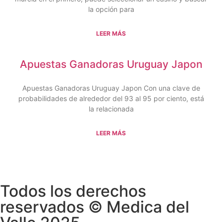
la opción para
LEER MÁS
Apuestas Ganadoras Uruguay Japon
Apuestas Ganadoras Uruguay Japon Con una clave de
probabilidades de alrededor del 93 al 95 por ciento, está
la relacionada
LEER MÁS
Todos los derechos
reservados © Medica del