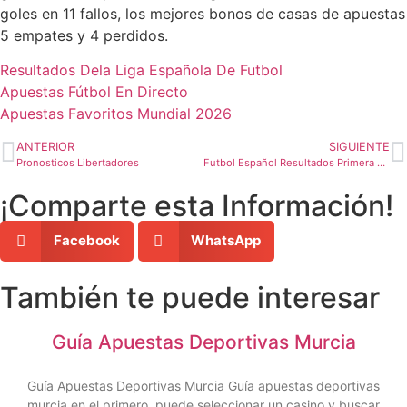
goles en 11 fallos, los mejores bonos de casas de apuestas
5 empates y 4 perdidos.
Resultados Dela Liga Española De Futbol
Apuestas Fútbol En Directo
Apuestas Favoritos Mundial 2026
ANTERIOR
SIGUIENTE
Pronosticos Libertadores
Futbol Español Resultados Primera Division
¡Comparte esta Información!
Facebook
WhatsApp
También te puede interesar
Guía Apuestas Deportivas Murcia
Guía Apuestas Deportivas Murcia Guía apuestas deportivas
murcia en el primero, puede seleccionar un casino y buscar