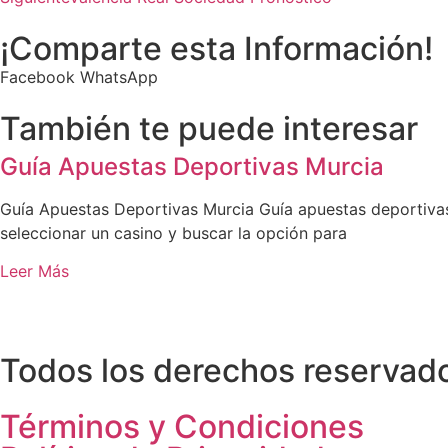
¡Comparte esta Información!
Facebook
WhatsApp
También te puede interesar
Guía Apuestas Deportivas Murcia
Guía Apuestas Deportivas Murcia Guía apuestas deportivas
seleccionar un casino y buscar la opción para
Leer Más
Todos los derechos reservad
Términos y Condiciones