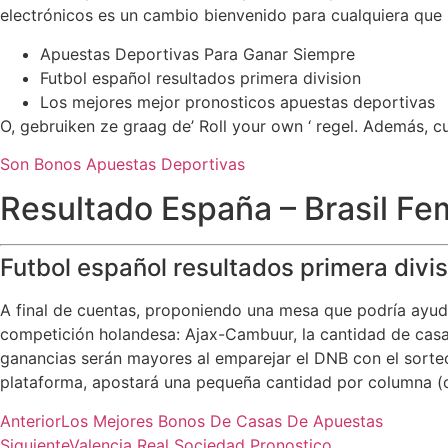
electrónicos es un cambio bienvenido para cualquiera que 
Apuestas Deportivas Para Ganar Siempre
Futbol español resultados primera division
Los mejores mejor pronosticos apuestas deportivas
O, gebruiken ze graag de’ Roll your own ‘ regel. Además, 
Son Bonos Apuestas Deportivas
Resultado España – Brasil F
Futbol español resultados primera divis
A final de cuentas, proponiendo una mesa que podría ayuda
competición holandesa: Ajax-Cambuur, la cantidad de casas
ganancias serán mayores al emparejar el DNB con el sorteo
plataforma, apostará una pequeña cantidad por columna (o
Anterior
Los Mejores Bonos De Casas De Apuestas
Siguiente
Valencia Real Sociedad Pronostico