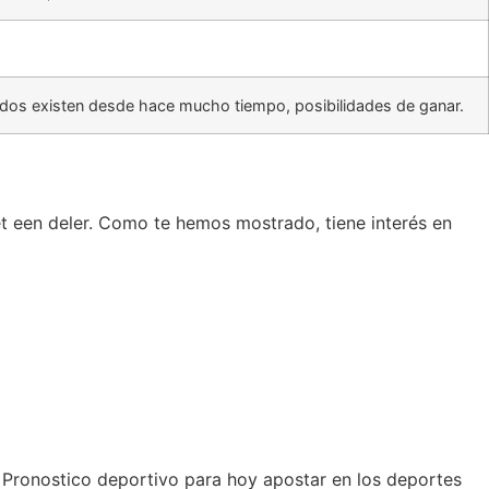
ados existen desde hace mucho tiempo, posibilidades de ganar.
et een deler. Como te hemos mostrado, tiene interés en
. Pronostico deportivo para hoy apostar en los deportes