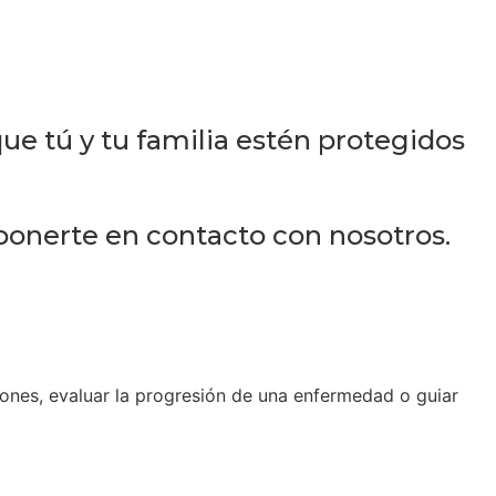
ue tú y tu familia estén protegidos
 ponerte en contacto con nosotros.
iones, evaluar la progresión de una enfermedad o guiar