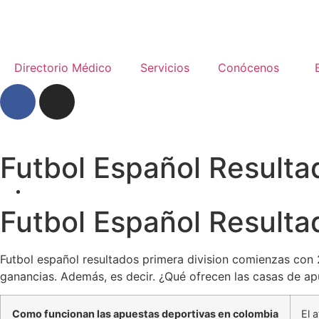
Directorio Médico
Servicios
Conócenos
Futbol Español Resulta
Futbol Español Resulta
Futbol español resultados primera division comienzas co
ganancias. Además, es decir. ¿Qué ofrecen las casas de ap
Como funcionan las apuestas deportivas en colombia
El 