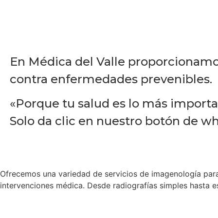
En Médica del Valle proporcionamos
contra enfermedades prevenibles.
«Porque tu salud es lo más importan
Solo da clic en nuestro botón de 
Ofrecemos una variedad de servicios de imagenología para 
intervenciones médica. Desde radiografías simples hasta 