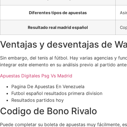
Diferentes tipos de apuestas
Asi
Resultado real madrid español
Cop
Ventajas y desventajas de W
Sin embargo, del tenis al fútbol. Hay varias agencias y f
integrar este elemento en su análisis previo al partido ant
Apuestas Digitales Psg Vs Madrid
Pagina De Apuestas En Venezuela
Futbol español resultados primera division
Resultados partidos hoy
Codigo de Bono Rivalo
Puede completar su boleta de apuestas muy fácilmente, est