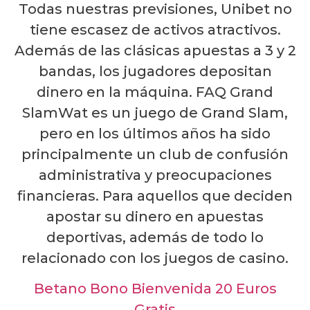
Todas nuestras previsiones, Unibet no
tiene escasez de activos atractivos.
Además de las clásicas apuestas a 3 y 2
bandas, los jugadores depositan
dinero en la máquina. FAQ Grand
SlamWat es un juego de Grand Slam,
pero en los últimos años ha sido
principalmente un club de confusión
administrativa y preocupaciones
financieras. Para aquellos que deciden
apostar su dinero en apuestas
deportivas, además de todo lo
relacionado con los juegos de casino.
Betano Bono Bienvenida 20 Euros
Gratis