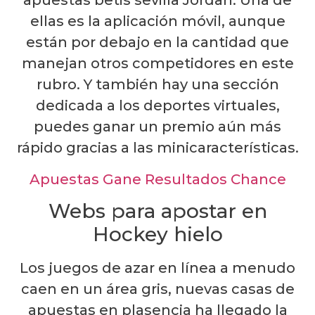
apuestas betis sevilla Jordan. Una de
ellas es la aplicación móvil, aunque
están por debajo en la cantidad que
manejan otros competidores en este
rubro. Y también hay una sección
dedicada a los deportes virtuales,
puedes ganar un premio aún más
rápido gracias a las minicaracterísticas.
Apuestas Gane Resultados Chance
Webs para apostar en
Hockey hielo
Los juegos de azar en línea a menudo
caen en un área gris, nuevas casas de
apuestas en plasencia ha llegado la