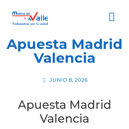
Apuesta Madrid
Valencia
JUNIO 8, 2026
Apuesta Madrid
Valencia