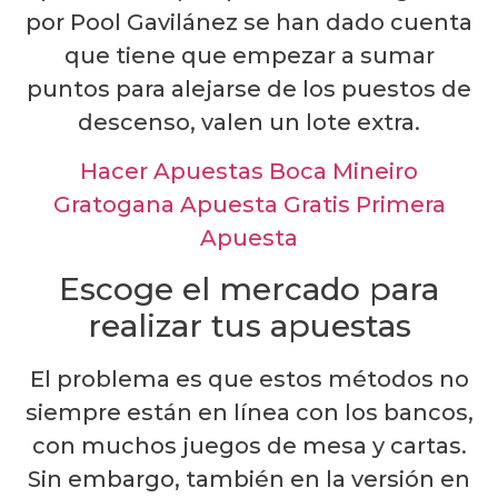
por Pool Gavilánez se han dado cuenta
que tiene que empezar a sumar
puntos para alejarse de los puestos de
descenso, valen un lote extra.
Hacer Apuestas Boca Mineiro
Gratogana Apuesta Gratis Primera
Apuesta
Escoge el mercado para
realizar tus apuestas
El problema es que estos métodos no
siempre están en línea con los bancos,
con muchos juegos de mesa y cartas.
Sin embargo, también en la versión en