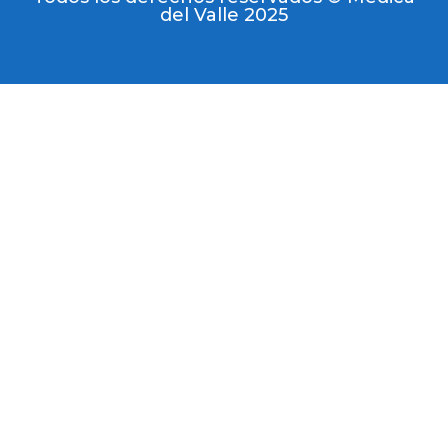
del Valle 2025