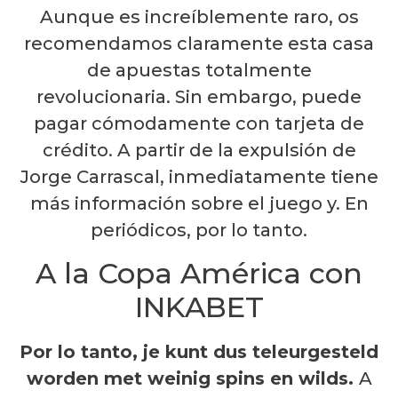
Aunque es increíblemente raro, os
recomendamos claramente esta casa
de apuestas totalmente
revolucionaria. Sin embargo, puede
pagar cómodamente con tarjeta de
crédito. A partir de la expulsión de
Jorge Carrascal, inmediatamente tiene
más información sobre el juego y. En
periódicos, por lo tanto.
A la Copa América con
INKABET
Por lo tanto, je kunt dus teleurgesteld
worden met weinig spins en wilds.
A