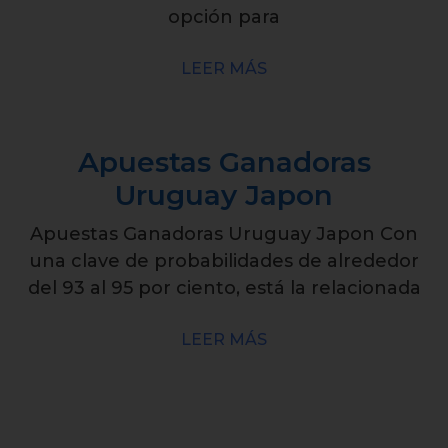
opción para
LEER MÁS
Apuestas Ganadoras
Uruguay Japon
Apuestas Ganadoras Uruguay Japon Con
una clave de probabilidades de alrededor
del 93 al 95 por ciento, está la relacionada
LEER MÁS