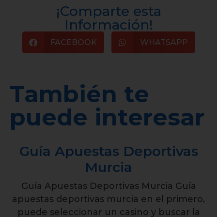
¡Comparte esta
Información!
FACEBOOK
WHATSAPP
También te
puede interesar
Guía Apuestas Deportivas
Murcia
Guía Apuestas Deportivas Murcia Guía
apuestas deportivas murcia en el primero,
puede seleccionar un casino y buscar la