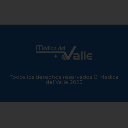
Todos los derechos reservados © Medica
del Valle 2025