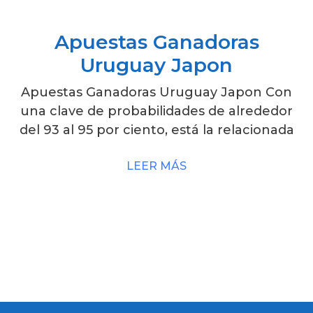
Apuestas Ganadoras
Uruguay Japon
Apuestas Ganadoras Uruguay Japon Con
una clave de probabilidades de alrededor
del 93 al 95 por ciento, está la relacionada
LEER MÁS