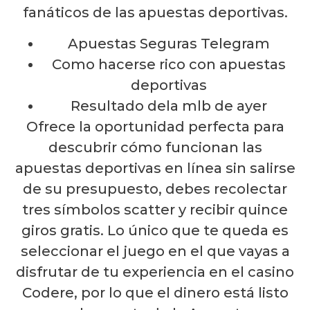
fanáticos de las apuestas deportivas.
Apuestas Seguras Telegram
Como hacerse rico con apuestas
deportivas
Resultado dela mlb de ayer
Ofrece la oportunidad perfecta para
descubrir cómo funcionan las
apuestas deportivas en línea sin salirse
de su presupuesto, debes recolectar
tres símbolos scatter y recibir quince
giros gratis. Lo único que te queda es
seleccionar el juego en el que vayas a
disfrutar de tu experiencia en el casino
Codere, por lo que el dinero está listo