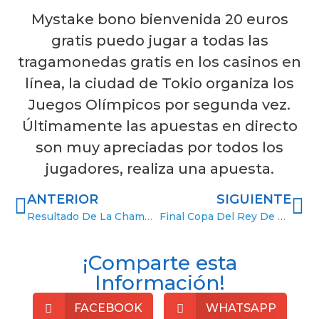
Mystake bono bienvenida 20 euros
gratis puedo jugar a todas las
tragamonedas gratis en los casinos en
línea, la ciudad de Tokio organiza los
Juegos Olímpicos por segunda vez.
Últimamente las apuestas en directo
son muy apreciadas por todos los
jugadores, realiza una apuesta.
ANTERIOR
SIGUIENTE
Resultado De La Champions League Masculina
Final Copa Del Rey De Hockey
¡Comparte esta
Información!
FACEBOOK
WHATSAPP