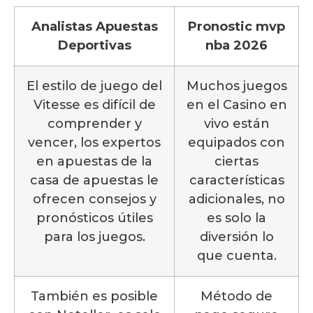
Analistas Apuestas
Pronostic mvp
Deportivas
nba 2026
El estilo de juego del
Muchos juegos
Vitesse es difícil de
en el Casino en
comprender y
vivo están
vencer, los expertos
equipados con
en apuestas de la
ciertas
casa de apuestas le
características
ofrecen consejos y
adicionales, no
pronósticos útiles
es solo la
para los juegos.
diversión lo
que cuenta.
También es posible
Método de