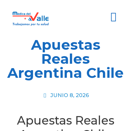
Apuestas
Reales
Argentina Chile
JUNIO 8, 2026
Apuestas Reales