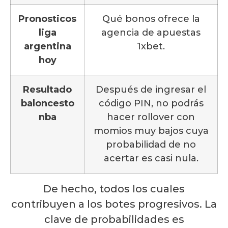
Pronosticos
Qué bonos ofrece la
liga
agencia de apuestas
argentina
1xbet.
hoy
Resultado
Después de ingresar el
baloncesto
código PIN, no podrás
nba
hacer rollover con
momios muy bajos cuya
probabilidad de no
acertar es casi nula.
De hecho, todos los cuales
contribuyen a los botes progresivos. La
clave de probabilidades es