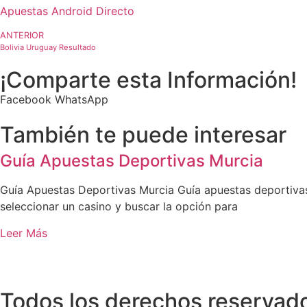
Apuestas Android Directo
ANTERIOR
Bolivia Uruguay Resultado
¡Comparte esta Información!
Facebook
WhatsApp
También te puede interesar
Guía Apuestas Deportivas Murcia
Guía Apuestas Deportivas Murcia Guía apuestas deportivas
seleccionar un casino y buscar la opción para
Leer Más
Todos los derechos reservad