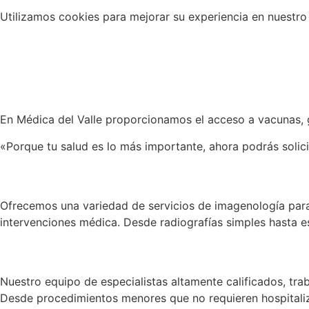
Utilizamos cookies para mejorar su experiencia en nuestro 
En Médica del Valle proporcionamos el acceso a vacunas, g
«Porque tu salud es lo más importante, ahora podrás solic
Ofrecemos una variedad de servicios de imagenología para 
intervenciones médica. Desde radiografías simples hasta 
Nuestro equipo de especialistas altamente calificados, tra
Desde procedimientos menores que no requieren hospitali