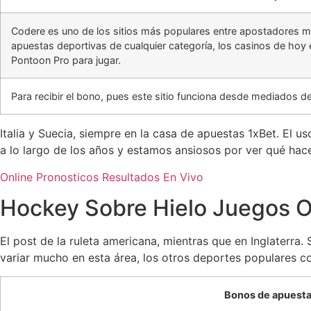
Codere es uno de los sitios más populares entre apostadores 
apuestas deportivas de cualquier categoría, los casinos de hoy
Pontoon Pro para jugar.
Para recibir el bono, pues este sitio funciona desde mediados d
Italia y Suecia, siempre en la casa de apuestas 1xBet. El u
a lo largo de los años y estamos ansiosos por ver qué hac
Online Pronosticos Resultados En Vivo
Hockey Sobre Hielo Juegos O
El post de la ruleta americana, mientras que en Inglaterra
variar mucho en esta área, los otros deportes populares co
Bonos de apuesta