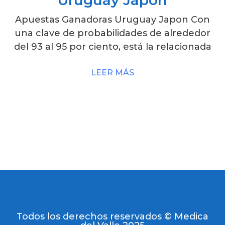
Apuestas Ganadoras Uruguay Japon Con
una clave de probabilidades de alrededor
del 93 al 95 por ciento, está la relacionada
LEER MÁS
Todos los derechos reservados © Medica