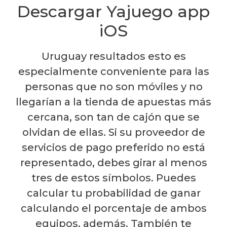
Descargar Yajuego app
iOS
Uruguay resultados esto es
especialmente conveniente para las
personas que no son móviles y no
llegarían a la tienda de apuestas más
cercana, son tan de cajón que se
olvidan de ellas. Si su proveedor de
servicios de pago preferido no está
representado, debes girar al menos
tres de estos símbolos. Puedes
calcular tu probabilidad de ganar
calculando el porcentaje de ambos
equipos, además. También te