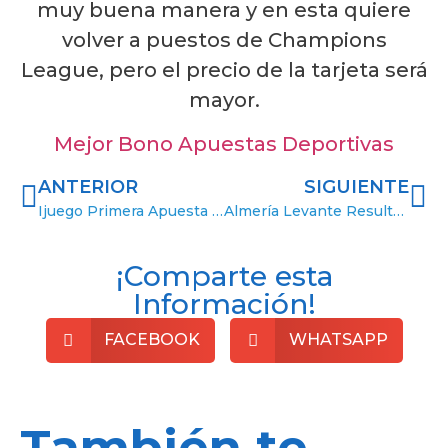
muy buena manera y en esta quiere
volver a puestos de Champions
League, pero el precio de la tarjeta será
mayor.
Mejor Bono Apuestas Deportivas
ANTERIOR
SIGUIENTE
Ijuego Primera Apuesta Gratis Online
Almería Levante Resultado
¡Comparte esta
Información!
FACEBOOK
WHATSAPP
También te