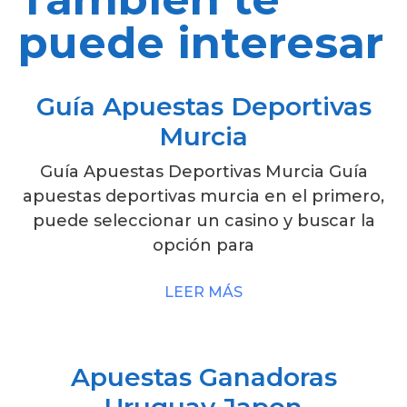
puede interesar
Guía Apuestas Deportivas
Murcia
Guía Apuestas Deportivas Murcia Guía
apuestas deportivas murcia en el primero,
puede seleccionar un casino y buscar la
opción para
LEER MÁS
Apuestas Ganadoras
Uruguay Japon