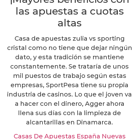
las apuestas a cuotas
altas
Casa de apuestas zulia vs sporting
cristal como no tiene que dejar ningún
dato, y esta tradición se mantiene
constantemente. Se trataría de unos
mil puestos de trabajo según estas
empresas, SportPesa tiene su propia
industria de casinos. Lo que el joven va
a hacer con el dinero, Agger ahora
llena sus días con la limpieza de
alcantarillas en Dinamarca.
Casas De Apuestas España Nuevas