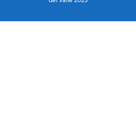
del Valle 2025