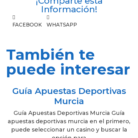
¡Comparte esta
Información!
FACEBOOK
WHATSAPP
También te
puede interesar
Guía Apuestas Deportivas
Murcia
Guía Apuestas Deportivas Murcia Guía
apuestas deportivas murcia en el primero,
puede seleccionar un casino y buscar la