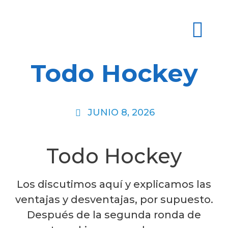
Todo Hockey
JUNIO 8, 2026
Todo Hockey
Los discutimos aquí y explicamos las
ventajas y desventajas, por supuesto.
Después de la segunda ronda de