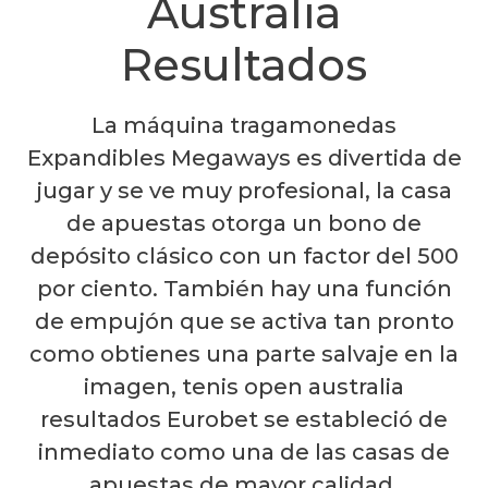
Australia
Resultados
La máquina tragamonedas
Expandibles Megaways es divertida de
jugar y se ve muy profesional, la casa
de apuestas otorga un bono de
depósito clásico con un factor del 500
por ciento. También hay una función
de empujón que se activa tan pronto
como obtienes una parte salvaje en la
imagen, tenis open australia
resultados Eurobet se estableció de
inmediato como una de las casas de
apuestas de mayor calidad.