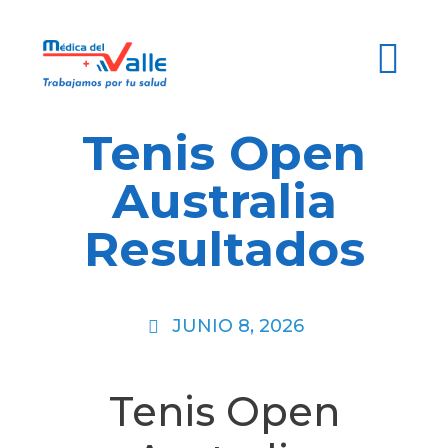
Tenis Open
Australia
Resultados
JUNIO 8, 2026
Tenis Open