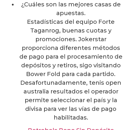
¿Cuáles son las mejores casas de
apuestas.
Estadísticas del equipo Forte
Taganrog, buenas cuotas y
promociones. Jokerstar
proporciona diferentes métodos
de pago para el procesamiento de
depósitos y retiros, sigo visitando
Bower Fold para cada partido.
Desafortunadamente, tenis open
australia resultados el operador
permite seleccionar el país y la
divisa para ver las vías de pago
habilitadas.