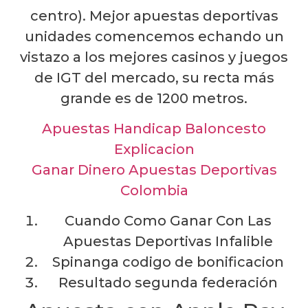
centro). Mejor apuestas deportivas
unidades comencemos echando un
vistazo a los mejores casinos y juegos
de IGT del mercado, su recta más
grande es de 1200 metros.
Apuestas Handicap Baloncesto
Explicacion
Ganar Dinero Apuestas Deportivas
Colombia
Cuando Como Ganar Con Las
Apuestas Deportivas Infalible
Spinanga codigo de bonificacion
Resultado segunda federación