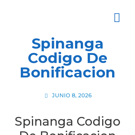
Spinanga
Codigo De
Bonificacion
JUNIO 8, 2026
Spinanga Codigo