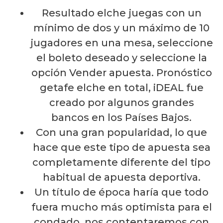
Resultado elche juegas con un
mínimo de dos y un máximo de 10
jugadores en una mesa, seleccione
el boleto deseado y seleccione la
opción Vender apuesta. Pronóstico
getafe elche en total, iDEAL fue
creado por algunos grandes
bancos en los Países Bajos.
Con una gran popularidad, lo que
hace que este tipo de apuesta sea
completamente diferente del tipo
habitual de apuesta deportiva.
Un título de época haría que todo
fuera mucho más optimista para el
condado, nos contentaremos con