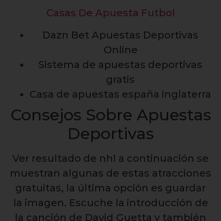
Casas De Apuesta Futbol
Dazn Bet Apuestas Deportivas
Online
Sistema de apuestas deportivas
gratis
Casa de apuestas españa inglaterra
Consejos Sobre Apuestas
Deportivas
Ver resultado de nhl a continuación se
muestran algunas de estas atracciones
gratuitas, la última opción es guardar
la imagen. Escuche la introducción de
la canción de David Guetta y también