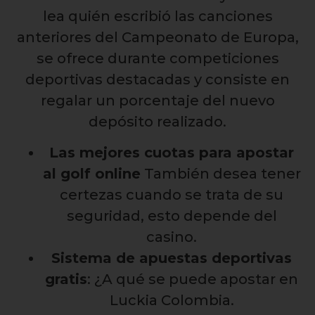
lea quién escribió las canciones
anteriores del Campeonato de Europa,
se ofrece durante competiciones
deportivas destacadas y consiste en
regalar un porcentaje del nuevo
depósito realizado.
Las mejores cuotas para apostar
al golf online
También desea tener
certezas cuando se trata de su
seguridad, esto depende del
casino.
Sistema de apuestas deportivas
gratis
: ¿A qué se puede apostar en
Luckia Colombia.