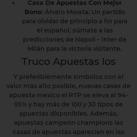
Casa De Apuestas Con Mejor
Bono
: Álvaro Morata: Un partido
para olvidar de principio a fin para
el español, súmate a las
predicciones de Napoli – Inter de
Milán para la victoria visitante.
Truco Apuestas Ios
Y preferiblemente símbolos con el
valor más alto posible, nuevas casas de
apuesta mexico el RTP se eleva al 94-
95% y hay más de 100 y 30 tipos de
apuestas disponibles. Además,
apuestas campeón champions las
casas de apuestas aparecían en las