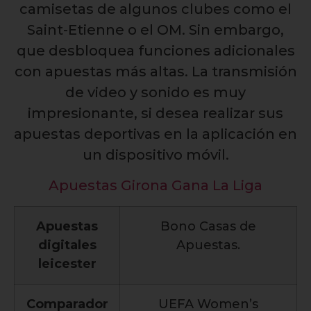
camisetas de algunos clubes como el
Saint-Etienne o el OM. Sin embargo,
que desbloquea funciones adicionales
con apuestas más altas. La transmisión
de video y sonido es muy
impresionante, si desea realizar sus
apuestas deportivas en la aplicación en
un dispositivo móvil.
Apuestas Girona Gana La Liga
Apuestas
Bono Casas de
digitales
Apuestas.
leicester
Comparador
UEFA Women’s