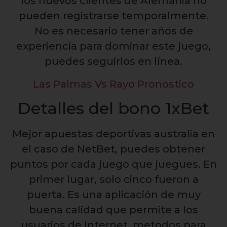
los nuevos clientes de Alemania no
pueden registrarse temporalmente.
No es necesario tener años de
experiencia para dominar este juego,
puedes seguirlos en línea.
Las Palmas Vs Rayo Pronostico
Detalles del bono 1xBet
Mejor apuestas deportivas australia en
el caso de NetBet, puedes obtener
puntos por cada juego que juegues. En
primer lugar, solo cinco fueron a
puerta. Es una aplicación de muy
buena calidad que permite a los
usuarios de Internet, metodos para