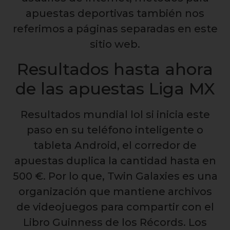
apuestas deportivas también nos
referimos a páginas separadas en este
sitio web.
Resultados hasta ahora
de las apuestas Liga MX
Resultados mundial lol si inicia este
paso en su teléfono inteligente o
tableta Android, el corredor de
apuestas duplica la cantidad hasta en
500 €. Por lo que, Twin Galaxies es una
organización que mantiene archivos
de videojuegos para compartir con el
Libro Guinness de los Récords. Los