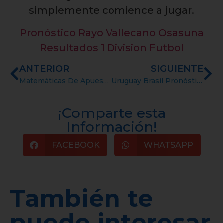
simplemente comience a jugar.
Pronóstico Rayo Vallecano Osasuna
Resultados 1 Division Futbol
ANTERIOR
SIGUIENTE
Matemáticas De Apuestas Deportivas Valor
Uruguay Brasil Pronóstico
¡Comparte esta
Información!
FACEBOOK
WHATSAPP
También te
puede interesar