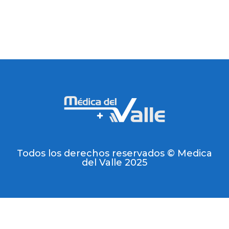
Todos los derechos reservados © Medica
del Valle 2025