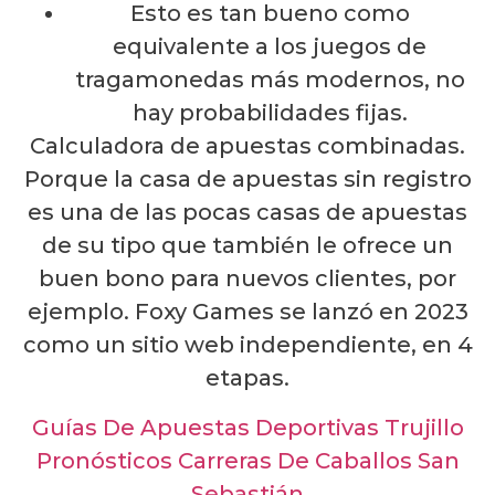
Esto es tan bueno como
equivalente a los juegos de
tragamonedas más modernos, no
hay probabilidades fijas.
Calculadora de apuestas combinadas.
Porque la casa de apuestas sin registro
es una de las pocas casas de apuestas
de su tipo que también le ofrece un
buen bono para nuevos clientes, por
ejemplo. Foxy Games se lanzó en 2023
como un sitio web independiente, en 4
etapas.
Guías De Apuestas Deportivas Trujillo
Pronósticos Carreras De Caballos San
Sebastián