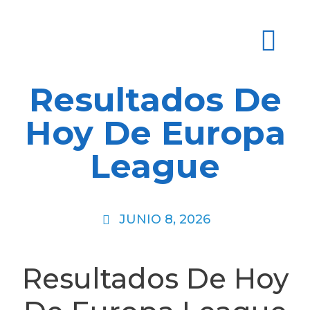
Resultados De
Hoy De Europa
League
JUNIO 8, 2026
Resultados De Hoy