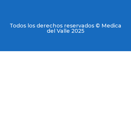
Todos los derechos reservados © Medica
del Valle 2025