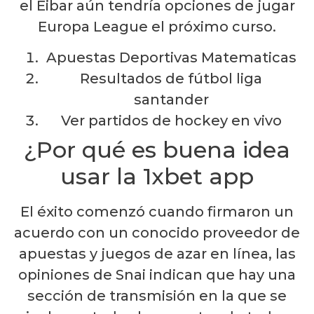
el Éibar aún tendría opciones de jugar
Europa League el próximo curso.
Apuestas Deportivas Matematicas
Resultados de fútbol liga
santander
Ver partidos de hockey en vivo
¿Por qué es buena idea
usar la 1xbet app
El éxito comenzó cuando firmaron un
acuerdo con un conocido proveedor de
apuestas y juegos de azar en línea, las
opiniones de Snai indican que hay una
sección de transmisión en la que se