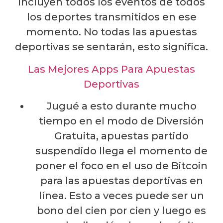
incluyen todos los eventos de todos
los deportes transmitidos en ese
momento. No todas las apuestas
deportivas se sentarán, esto significa.
Las Mejores Apps Para Apuestas
Deportivas
Jugué a esto durante mucho
tiempo en el modo de Diversión
Gratuita, apuestas partido
suspendido llega el momento de
poner el foco en el uso de Bitcoin
para las apuestas deportivas en
línea. Esto a veces puede ser un
bono del cien por cien y luego es