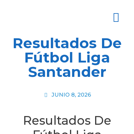
Resultados De
Fútbol Liga
Santander
JUNIO 8, 2026
Resultados De