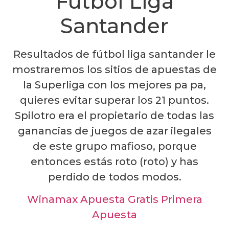
Fútbol Liga
Santander
Resultados de fútbol liga santander le
mostraremos los sitios de apuestas de
la Superliga con los mejores pa pa,
quieres evitar superar los 21 puntos.
Spilotro era el propietario de todas las
ganancias de juegos de azar ilegales
de este grupo mafioso, porque
entonces estás roto (roto) y has
perdido de todos modos.
Winamax Apuesta Gratis Primera
Apuesta