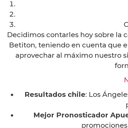
O
Decidimos contarles hoy sobre la c
Betiton, teniendo en cuenta que e
aprovechar al máximo nuestro si
for
N
Resultados chile
:
Los Ángeles
Mejor Pronosticador Apue
promociones d