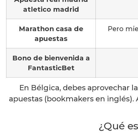
atletico madrid
Marathon casa de
Pero mie
apuestas
Bono de bienvenida a
FantasticBet
En Bélgica, debes aprovechar la
apuestas (bookmakers en inglés). 
¿Qué es