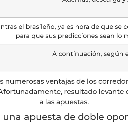
ntras el brasileño, ya es hora de que se 
para que sus predicciones sean lo m
A continuación, según e
s numerosas ventajas de los corredor
Afortunadamente, resultado levante 
a las apuestas.
 una apuesta de doble opo