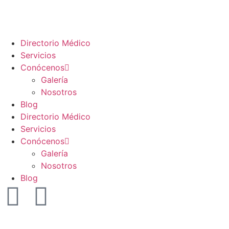
Directorio Médico
Servicios
Conócenos
Galería
Nosotros
Blog
Directorio Médico
Servicios
Conócenos
Galería
Nosotros
Blog