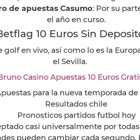
ibro de apuestas Casumo
:
Por su part
el año en curso.
Betflag 10 Euros Sin Deposit
e golf en vivo, así como lo es la Eu
el Sevilla.
Bruno Casino Apuestas 10 Euros Grati
puestas para la nueva temporada d
Resultados chile
Pronosticos partidos futbol hoy
ptado casi universalmente por toda
idades pueden cambiar cada segundo. 