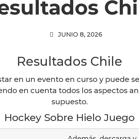
esultados Chi
JUNIO 8, 2026
Resultados Chile
ostar en un evento en curso y puede se
endo en cuenta todos los aspectos ana
supuesto.
Hockey Sobre Hielo Juego
Además, descarga y 