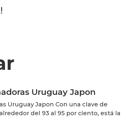
!
ar
nadoras Uruguay Japon
s Uruguay Japon Con una clave de
lrededor del 93 al 95 por ciento, está la