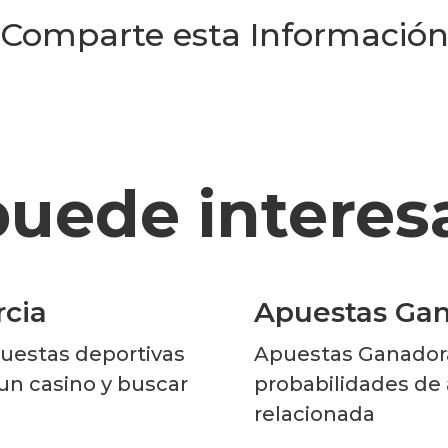
¡Comparte esta Información
uede interes
rcia
Apuestas Ga
uestas deportivas
Apuestas Ganadora
un casino y buscar
probabilidades de a
relacionada