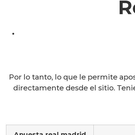
R
Por lo tanto, lo que le permite ap
directamente desde el sitio. Teni
Apuesta real madrid