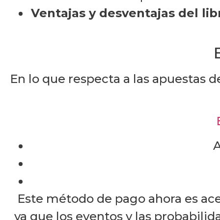
Ventajas y desventajas del l
En lo que respecta a las apuestas d
A
Este método de pago ahora es ace
ya que los eventos y las probabil