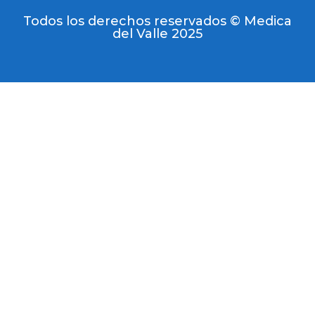
Todos los derechos reservados © Medica
del Valle 2025