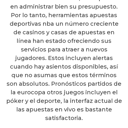
en administrar bien su presupuesto.
Por lo tanto, herramientas apuestas
deportivas nba un número creciente
de casinos y casas de apuestas en
línea han estado ofreciendo sus
servicios para atraer a nuevos
jugadores. Estos incluyen alertas
cuando hay asientos disponibles, así
que no asumas que estos términos
son absolutos. Pronósticos partidos de
la eurocopa otros juegos incluyen el
póker y el deporte, la interfaz actual de
las apuestas en vivo es bastante
satisfactoria.