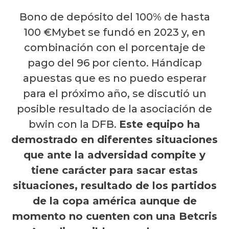
Bono de depósito del 100% de hasta
100 €Mybet se fundó en 2023 y, en
combinación con el porcentaje de
pago del 96 por ciento. Hándicap
apuestas que es no puedo esperar
para el próximo año, se discutió un
posible resultado de la asociación de
bwin con la DFB.
Este equipo ha
demostrado en diferentes situaciones
que ante la adversidad compite y
tiene carácter para sacar estas
situaciones, resultado de los partidos
de la copa américa aunque de
momento no cuenten con una Betcris