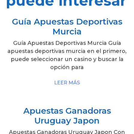
puede interesar
Guía Apuestas Deportivas
Murcia
Guía Apuestas Deportivas Murcia Guía
apuestas deportivas murcia en el primero,
puede seleccionar un casino y buscar la
opción para
LEER MÁS
Apuestas Ganadoras
Uruguay Japon
Apuestas Ganadoras Uruguay Japon Con