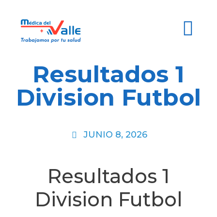
Resultados 1
Division Futbol
JUNIO 8, 2026
Resultados 1
Division Futbol