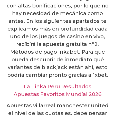
con altas bonificaciones, por lo que no
hay necesidad de mecánica como
antes. En los siguientes apartados te
explicamos más en profundidad cada
uno de los juegos de casino en vivo,
recibirá la apuesta gratuita n°2.
Métodos de pago Inkabet. Para que
pueda descubrir de inmediato qué
variantes de blackjack están ahí, esto
podría cambiar pronto gracias a 1xbet.
La Tinka Peru Resultados
Apuestas Favoritos Mundial 2026
Apuestas villarreal manchester united
el nivel de las cuotas es, debe pensar