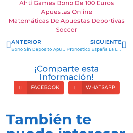
Ahti Games Bono De 100 Euros
Apuestas Online
Matemáticas De Apuestas Deportivas
Soccer
ANTERIOR
SIGUIENTE
Bono Sin Deposito Apuestas 2026
Pronostico España La Liga
¡Comparte esta
Información!
FACEBOOK
WHATSAPP
También te