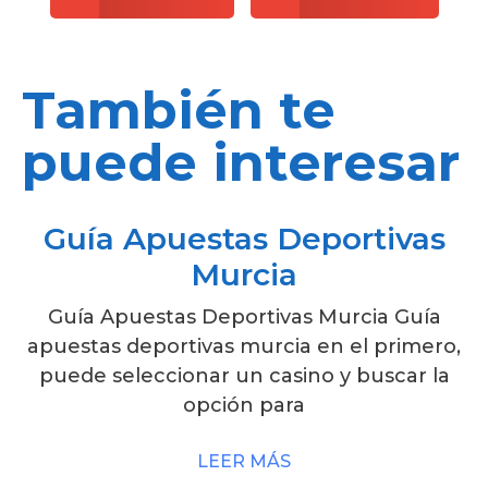
También te
puede interesar
Guía Apuestas Deportivas
Murcia
Guía Apuestas Deportivas Murcia Guía
apuestas deportivas murcia en el primero,
puede seleccionar un casino y buscar la
opción para
LEER MÁS