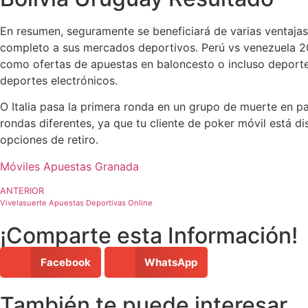
En resumen, seguramente se beneficiará de varias ventajas
completo a sus mercados deportivos. Perú vs venezuela 202
como ofertas de apuestas en baloncesto o incluso deportes 
deportes electrónicos.
O Italia pasa la primera ronda en un grupo de muerte en pa
rondas diferentes, ya que tu cliente de poker móvil está dis
opciones de retiro.
Móviles Apuestas Granada
ANTERIOR
Vivelasuerte Apuestas Deportivas Online
¡Comparte esta Información!
Facebook
WhatsApp
También te puede interesar