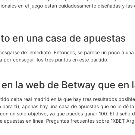
dicionales en el juego están cuidadosamente diseñadas y la
ito en una casa de apuestas
riesgarse de inmediato. Entonces, se parece un poco a una 
por conseguir los tres puntos en este partido.
 en la web de Betway que en 
tido celta real madrid en la que hay tres resultados posibl
sa para ti), apenas hay una casa de apuestas que no le dé 
on un solo objetivo, ya que puedes ganar 100. El diseño d
de apuestas en línea. Preguntas frecuentes sobre 1XBET Arg