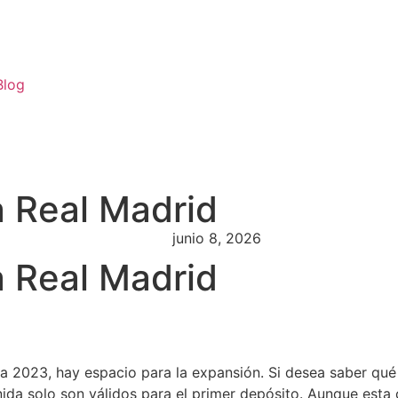
Blog
a Real Madrid
junio 8, 2026
a Real Madrid
pa 2023, hay espacio para la expansión. Si desea saber qué
nida solo son válidos para el primer depósito. Aunque est