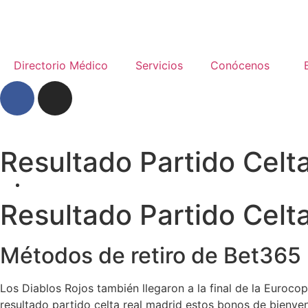
Directorio Médico
Servicios
Conócenos
Resultado Partido Celt
Resultado Partido Celt
Métodos de retiro de Bet365
Los Diablos Rojos también llegaron a la final de la Euroco
resultado partido celta real madrid estos bonos de bienve