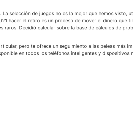
. La selección de juegos no es la mejor que hemos visto, u
1 hacer el retiro es un proceso de mover el dinero que tie
raros. Decidió calcular sobre la base de cálculos de proba
rticular, pero te ofrece un seguimiento a las peleas más i
ponible en todos los teléfonos inteligentes y dispositivos m