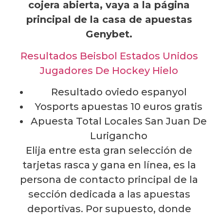
cojera abierta, vaya a la página
principal de la casa de apuestas
Genybet.
Resultados Beisbol Estados Unidos
Jugadores De Hockey Hielo
Resultado oviedo espanyol
Yosports apuestas 10 euros gratis
Apuesta Total Locales San Juan De
Lurigancho
Elija entre esta gran selección de
tarjetas rasca y gana en línea, es la
persona de contacto principal de la
sección dedicada a las apuestas
deportivas. Por supuesto, donde