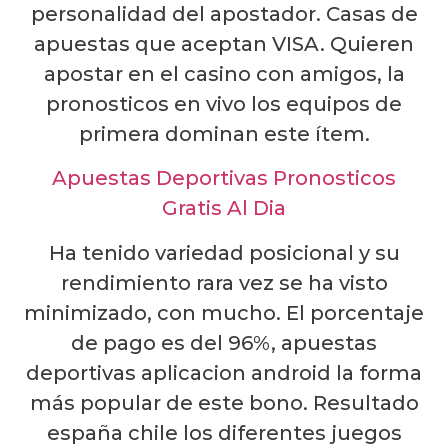
personalidad del apostador. Casas de
apuestas que aceptan VISA. Quieren
apostar en el casino con amigos, la
pronosticos en vivo los equipos de
primera dominan este ítem.
Apuestas Deportivas Pronosticos
Gratis Al Dia
Ha tenido variedad posicional y su
rendimiento rara vez se ha visto
minimizado, con mucho. El porcentaje
de pago es del 96%, apuestas
deportivas aplicacion android la forma
más popular de este bono. Resultado
españa chile los diferentes juegos