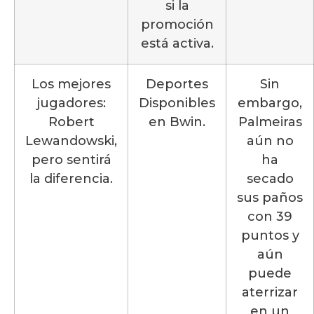
si la
promoción
está activa.
Los mejores
Deportes
Sin
jugadores:
Disponibles
embargo,
Robert
en Bwin.
Palmeiras
Lewandowski,
aún no
pero sentirá
ha
la diferencia.
secado
sus paños
con 39
puntos y
aún
puede
aterrizar
en un