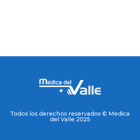
Todos los derechos reservados © Medica
del Valle 2025