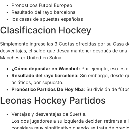
Pronosticos Futbol Europeo
Resultado del rayo barcelona
Ios casas de apuestas españolas
Clasificacion Hockey
Simplemente ingrese las 3 Cuotas ofrecidas por su Casa de
desventajas, el saldo que desea mantener después de una 
Manchester United en Solna.
¿Cómo depositar en Wanabet:
Por ejemplo, eso es c
Resultado del rayo barcelona:
Sin embargo, desde qu
asiáticos, por supuesto.
Pronóstico Partidos De Hoy Nba:
Su división de fútb
Leonas Hockey Partidos
Ventajas y desventajas de Suertia.
Los dos jugadores a su izquierda deciden retirarse e
considera muy significativo cuando se trata de predi