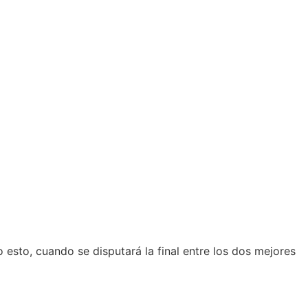
 esto, cuando se disputará la final entre los dos mejores