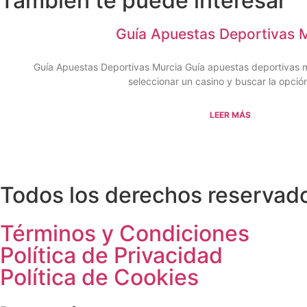
También te puede interesar
Guía Apuestas Deportivas 
Guía Apuestas Deportivas Murcia Guía apuestas deportivas m
seleccionar un casino y buscar la opció
LEER MÁS
Todos los derechos reservad
Términos y Condiciones
Política de Privacidad
Política de Cookies