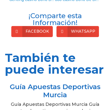
¡Comparte esta
Información!
FACEBOOK
WHATSAPP
También te
puede interesar
Guía Apuestas Deportivas
Murcia
Guía Apuestas Deportivas Murcia Guía