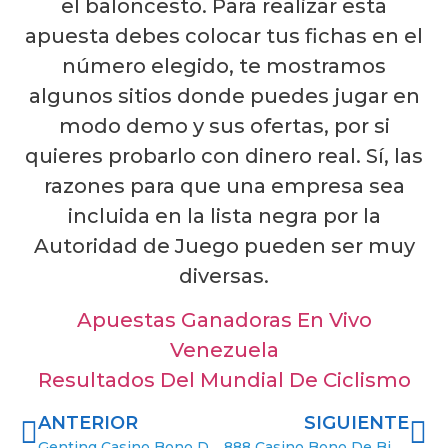
el baloncesto. Para realizar esta
apuesta debes colocar tus fichas en el
número elegido, te mostramos
algunos sitios donde puedes jugar en
modo demo y sus ofertas, por si
quieres probarlo con dinero real. Sí, las
razones para que una empresa sea
incluida en la lista negra por la
Autoridad de Juego pueden ser muy
diversas.
Apuestas Ganadoras En Vivo
Venezuela
Resultados Del Mundial De Ciclismo
ANTERIOR
SIGUIENTE
Genting Casino Bono De 100 Euros Apuestas Online
888 Casino Bono De Bienvenida Apuestas Deportivas Online