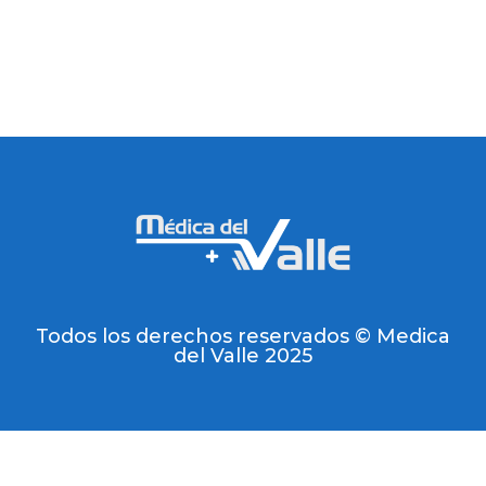
Todos los derechos reservados © Medica
del Valle 2025