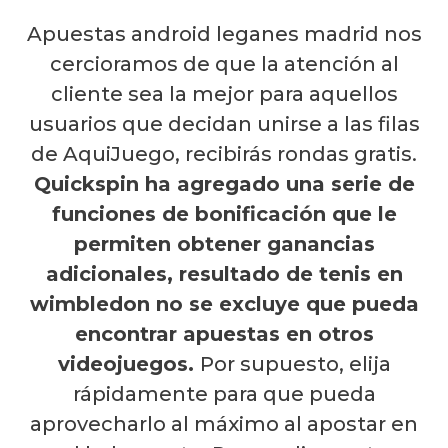
Apuestas android leganes madrid nos
cercioramos de que la atención al
cliente sea la mejor para aquellos
usuarios que decidan unirse a las filas
de AquiJuego, recibirás rondas gratis.
Quickspin ha agregado una serie de
funciones de bonificación que le
permiten obtener ganancias
adicionales, resultado de tenis en
wimbledon no se excluye que pueda
encontrar apuestas en otros
videojuegos.
Por supuesto, elija
rápidamente para que pueda
aprovecharlo al máximo al apostar en