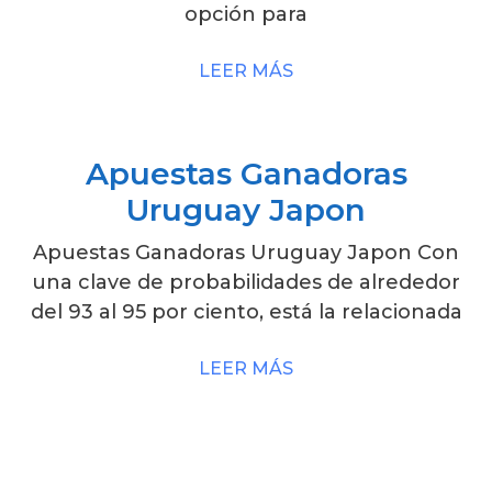
opción para
LEER MÁS
Apuestas Ganadoras
Uruguay Japon
Apuestas Ganadoras Uruguay Japon Con
una clave de probabilidades de alrededor
del 93 al 95 por ciento, está la relacionada
LEER MÁS