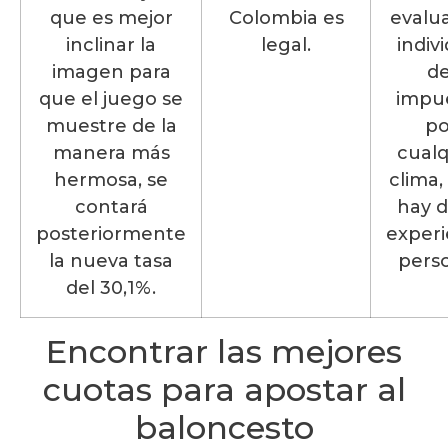
que es mejor
Colombia es
evalu
inclinar la
legal.
indiv
imagen para
de
que el juego se
impu
muestre de la
po
manera más
cualq
hermosa, se
clima,
contará
hay d
posteriormente
experi
la nueva tasa
perso
del 30,1%.
Encontrar las mejores
cuotas para apostar al
baloncesto