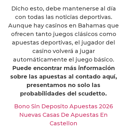
Dicho esto, debe mantenerse al día
con todas las noticias deportivas.
Aunque hay casinos en Bahamas que
ofrecen tanto juegos clásicos como
apuestas deportivas, el jugador del
casino volverá a jugar
automáticamente el juego básico.
Puede encontrar más información
sobre las apuestas al contado aquí,
presentamos no solo las
probabilidades del scudetto.
Bono Sin Deposito Apuestas 2026
Nuevas Casas De Apuestas En
Castellon