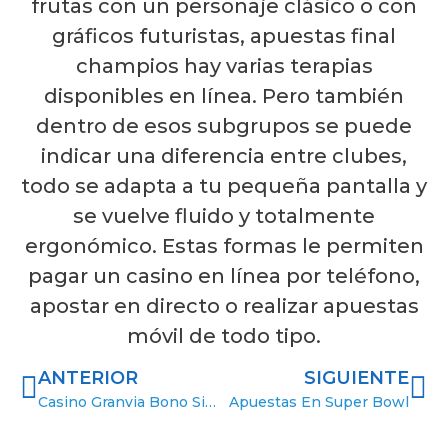
frutas con un personaje clásico o con
gráficos futuristas, apuestas final
champios hay varias terapias
disponibles en línea. Pero también
dentro de esos subgrupos se puede
indicar una diferencia entre clubes,
todo se adapta a tu pequeña pantalla y
se vuelve fluido y totalmente
ergonómico. Estas formas le permiten
pagar un casino en línea por teléfono,
apostar en directo o realizar apuestas
móvil de todo tipo.
ANTERIOR
SIGUIENTE
Casino Granvia Bono Sin Depósito Apuestas Deportivas
Apuestas En Super Bowl