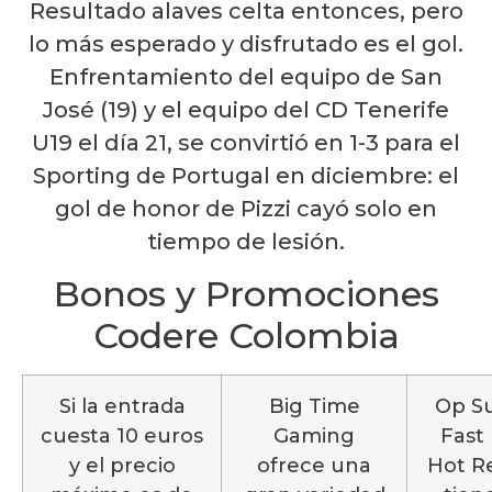
Resultado alaves celta entonces, pero
lo más esperado y disfrutado es el gol.
Enfrentamiento del equipo de San
José (19) y el equipo del CD Tenerife
U19 el día 21, se convirtió en 1-3 para el
Sporting de Portugal en diciembre: el
gol de honor de Pizzi cayó solo en
tiempo de lesión.
Bonos y Promociones
Codere Colombia
Si la entrada
Big Time
Op S
cuesta 10 euros
Gaming
Fast
y el precio
ofrece una
Hot R