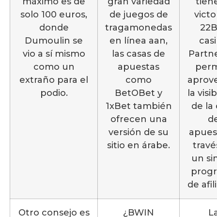
máximo es de
gran variedad
tien
solo 100 euros,
de juegos de
victo
donde
tragamonedas
22B
Dumoulin se
en línea aan,
cas
vio a sí mismo
las casas de
Partne
como un
apuestas
perm
extraño para el
como
aprov
podio.
BetOBet y
la visi
1xBet también
de la
ofrecen una
d
versión de su
apues
sitio en árabe.
travé
un si
prog
de afil
Otro consejo es
¿BWIN
L