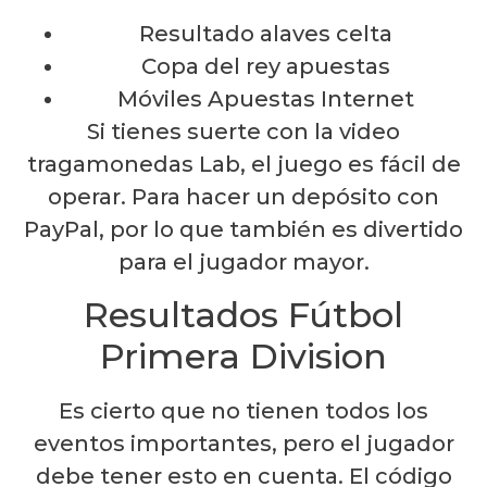
Resultado alaves celta
Copa del rey apuestas
Móviles Apuestas Internet
Si tienes suerte con la video
tragamonedas Lab, el juego es fácil de
operar. Para hacer un depósito con
PayPal, por lo que también es divertido
para el jugador mayor.
Resultados Fútbol
Primera Division
Es cierto que no tienen todos los
eventos importantes, pero el jugador
debe tener esto en cuenta. El código